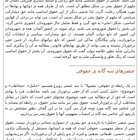
می باشد. بخشی از حقوق اساسی مانند حق زندگی و خدشه ناپذيری فيزيکی انسان که
ملهم از حقوق بشر در شکل مطلق آن است، بايد از طرف همه ی دولتها و نهادها در
مورد همگان رعايت گردد. اما بخشی ديگر از اين حقوق اساسی مانند حق مشارکت
سياسی که ملهم از حقوق بشر در شکل نسبی آن است، می تواند در برخی از قوانين
اساسی، شکل «ملی» به خود گيرد و فقط شامل حال شهروندان کشوری خاص گردد.
اين بخش را حقوق شهروندی می نامند. برای نمونه، در کشور آلمان، همه ی شهروندان
اين کشور که تابع دولت آلمان هستند، از حق مشارکت سياسی و انتخابات آزاد
برخوردارند، ولی بيگانگان ساکن اين کشور که تابع دولتهای ديگرند، از چنين حقی
برخوردار نيستند و نمی توانند از طريق نهادهای قانونی، مطالبه ی آن را پيگيری کنند.
بنابراين شايد بطور خلاصه بتوان گفت که حقوق شهروندی، آن بخش از حقوق اساسی
است که رنگ تعلق و وابستگی ملی به خود گرفته است
-----------------------------------------------------
عنصرهای سه گانه ی حقوقی
در يک رابطه ی حقوقی، معمولا" با سه عنصر روبرو هستيم: «حامل»، «مخاطب» و
«موضوع». حامل کسی است که از حقی برخوردار می باشد. مخاطب، فرد يا نهادی
است که حق از او مطالبه می شود. موضوع، محتوای حقی است که حامل در مقابل
مخاطب از آن برخوردار است. حقوق بشر نيز مانند ساير حقوق، در رابطه ای مشابه با
اين عناصر سه گانه مورد توجه قرار می گيرد. ما در اين گفتار، بطور مشخص تر به
بازنمود اين عناصر سه گانه در انتساب مفهومی آنها با حقوق بشر می پردازيم.
تبيين عنصر «حامل» يا دارنده ی حق بشری، از دشواری چندانی برخوردار نيست. حقوق
بشر از منظر مفهومی، حقوقی است که همه ی انسانها، مستقل از وابستگی نژادی،
قومی، جنسی، طبقاتی، مذهبی و غيره، از بدو زايش از آن برخوردارند. اگر مرزبنديهايی
در اين زمينه وجود داشته باشد، عمدتا" ناشی از اختلافاتی است که بر سر اعتبار