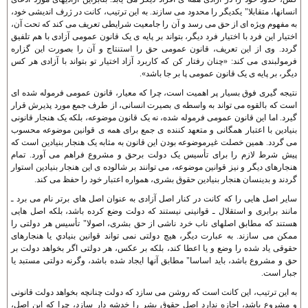
انسانها، متقابلا" يکديگر را محدود می سازند. به اين ترتيب، کانت در ژرف انديشی خود،
به مفهوم ويژه ای از حق می رسد و آن را جامعيت شرايطی تعريف می کند که تحت آن،
اختيار اين فرد با اختيار فرد ديگر، بتواند بر پايه ی يک قانون عمومی آزادی با هم تلفيق
گردد. وی از اين تعريف، قانون عمومی حق را استنتاج و آن را بصورت اين گزاره
فرمولبندی می کند: «چنان رفتار کن که کاربرد آزاد اختيار تو بتواند با آزادی هر کس
ديگر، بر پايه ی يک قانون عمومی پا بر جا باشد».
نتيجه گيری فوق بسيار پر اهميت است، چرا که معيار، قانون عمومی فرموله شده ای
است که بالقوه می تواند به واسطه ی بصيرت انسانی، از طرف جمع مورد پذيرش قرار
گيرد. اما اين قانون عمومی فرموله شده، نه يک قانون موضوعه، بلکه يک هنجار قانونی
بنيادين با اعتبار همگانی و متعهد کننده ی جمع برای همه ی قوانين موضوعه محسوب
می گردد. همين خصلت غيرموضوعه بودن اين قانون به مثابه يک هنجار بنيادين است که
پيش شرط لازم را برای تأسيس يک دولت برحق و مشروع فراهم می آورد. تمام
هنجارهای ديگر و نيز قوانين موضوعه، می توانند بر شالوده ی اين هنجار بنيادين استوار
گردند و بدينسان هنجار بنيادين حقوق بشری، همواره اعتبار خود را حفظ می کند.
ساير اصل هايی را که کانت در کنار اصل آزادی به عنوان اصل های برتر نام می برد ـ
مانند برابری و استقلال ـ قوانينی نيستند که دولت وضع کرده باشد، بلکه اصل هايی
هستند که مطابق اصلهای ناب خرد ناشی از حق بشری، اصولا" تأسيس هر دولتی را
ممکن می سازند. به عبارت ديگر، هيچ دولتی نمی تواند قوانين بنيادي يا هنجارهای
حقوقی ياد شده را وضع و يا اعطا کند، بلکه بر عکس، هر دولتی اگر بخواهد دولت بر
حق و مشروع باشد، بايد اساسا" مطابق آنها ايجاد شده باشد، وگرنه دولتی مستبد يا
جبار است.
به اين ترتيب، اين کانت است که روشن می سازد که دولت چنانچه بخواهد دولت قانونی
و مشروع باشد، اجازه ندارد اصل حقوق بشر را خدشه دار سازد، چرا که اين اصل،