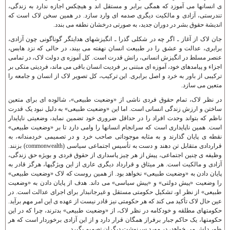
ی انسانها می آموزد که همگی برابر و مستقل اند و هيچکس اجازه ندارد به زندگی،
تندرستی، آزادی و مالکيت ديگری صدمه ای وارد سازد. در همين سخن لاک است که
انديشة حقوق بشر در دوران جديد، به صورتی درخشان نطفه می بندد.
جان لاک از آغاز ـ اگر چه در شکلی گذرا ـ انگيزشهای هدايتگر گوناگونی چون آزادی،
برابری، عدالت و عشق را در طبيعت انسان نهفته می بيند، در حالی که نزد هابس،
عنصر مسلط در انگيزش انسانی، رانش قدرت است. کل آموزه ی دولت لاک، در تمامی
اجزاء و پيامدهای خود، آموزه ای مبتنی بر فرديت انسان باقی می ماند، فرديتی متکی بر
ترکيبی از باور به خرد و اصل برابری. اين ترکيب، کل تصوير لاک از انسان و جامعه را
متعين می سازد.
در نظر لاک، تمام حقوق فردی ناشی از «وضعيت طبيعی»، شالوده ای برای متعين
ساختن و ارزش زندگی انسانی است. اما اين «وضعيت طبيعی» به دليل نبود يک قدرت
ناظم که بتواند وحدت افراد را در حداقل ضروری خود تضمين نمايد، وضعيتی ناپايدار
است. همين ناپايداری است که سرانجام انسانها را وامی دارد تا بر «وضعيت طبيعی»
نقطه ی پايان گذارند و به مثابه موجوداتی صاحب خرد و در تصميمی خردمندانه، به
قراردادی متقابل تن دهند و دست به تأسيس اجتماعی سياسی (commonwealth) بزنند.
وظيفه ی چنين اجتماعی، پيش از هر چيز پاسداری از حقوق فردی و بويژه حق زندگی،
آزادی و مالکيت است. هر ميثاق و قرارداد ديگری عاری از اين ويژگيها، هرگز قادر به
پايان دادن به «وضعيت طبيعی» نخواهد بود. از همين روست که لاک «وضعيت طبيعی»
را وضعيت «پيش دولتی» و «پيش سياسی» می داند. هدف از پايان دادن به «وضعيت
طبيعی» از نظر او، تشکيل حکومتی مستقل و غيرجانبدار برای اجرای عدالت است. در
عين حال لاک تأکيد می کند که هر حکومتی نيز قادر نيست از عهده ی اين امر مهم برآيد.
حکومتهای مطلقه و خودکامه در نظر لاک، از «وضعيت طبيعی» بدترند، چرا که در اين
حکومتها، يک حاکم جبار برفراز همگان قرار دارد و از اين آزادی برخوردار است که هر
طور دلش می خواهد، در مورد سرنوشت ديگران تصميم بگيرد.