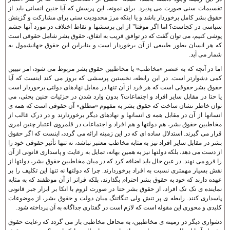
تقسيمات سنی صورت می پذيرد. برای نمونه، اين پرسش که آيا جنين انسانی بايد از
حقوق بشر کامل برخوردار باشد و يا اينکه مرز محدوديت سنی برای مشارکت و گزينش
سياسی در کجاست؟ اما اگر موقتا" از اين پرسشها و نقاط اختلاف در مورد آنها چشم
پوشی کنيم، می توان گفت که در توافق قريب به اتفاق، حقوق بشر شامل حقوقی است
که هر انسان بطور طبيعی از آن برخوردار است و بنابراين اين حقوق جهانشمول به
شمار می آيد.
اما در آنچه که به عنصر «مخاطب» يا مخاطبين حقوق بشر مربوط می شود، امر تبيين
کمی دشوارتر است. در اين رابطه، نخستين پرسشی که بروز می کند اينست که آيا
حقوق بشر حقوقی است که هر فرد از آن تنها در مقابل نهادهای دولتی برخوردار است
يا حتا در مقابل ساير افراد و اجتماعات؟ بدون وارد شدن در جزئيات چنين بحثی، می
توان خاطر نشان ساخت که حقوق بشر به مفهوم «مطلق» آن حقوقی است که همه ی
انسانها از آن در مقابل همه ی انسانها و نهادهای ديگر برخوردارند و در درک غالب از
مخاطبين حقوق بشر، هم دولتها و هم افراد و اجتماعات در قلمروی اعتبار چنين امری
قرار می گيرند. استدلال ساده ای که در اين زمينه ارائه می گردد، اينست که اگر حقوق
بشر در مقابل ساير افراد نيز به مثابه مخاطب معتبر نباشد، نه تنها تأثير حقوقی خود را
از دست می دهد، بلکه دولتها نيز به همين بهانه، تمايل به رعايت و پاسداری قانونی از آن
را فرو می نهند. در عين حال بايد اضافه کرد که در ميان مخاطبين حقوق بشر، دولتها از
نقش بسيار مهمتری نسبت به افراد برخوردارند. چرا که دولتها نه تنها اين تکليف را بر
عهده دارند که خود به حقوق بشر احترام بگذارند، بلکه فراتر از آن موظفند که به مثابه
نماينده ی تک تک افراد، از حقوق بشر حتا در صورت لزوم با اتکا بر ابزار جبر قانونی
پاسداری کنند. رابطه ی پر تنش ولی تنگاتنگ ميان دولت و حقوق بشر، از موضوعات
کليدی و محوری اين مقوله است که لازم است در گفتاری جداگانه به آن پرداخته شود.
دشواری ديگر در زمينه ی مخاطبين، به محافل مخاطبی باز می گردد که رعايت حقوق