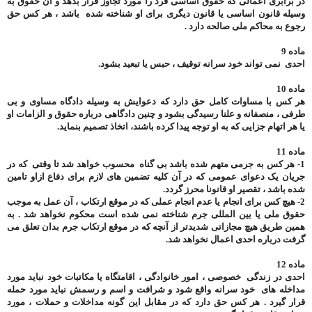
در برابری اعمالی که حقوق اساسی فرد را مورد تجاوز قرار بدهد و آن حقوق به
وسیله قانون اساسی یا قانون دیگری برای او شناخته شده باشد ، هر کس حق
رجوع به محاکم ملی صالحه دارد .
ماده 9
احدی نمی تواند خود سرانه توقیف ، حبس یا تبعید بشود.
ماده 10
هر کس با مساوات کامل حق دارد که دعوایش به وسیله دادگاه مساوی و بی
طرفی ، منصفانه و علنا رسیدگی بشود و چنین دادگاهی درباره حقوق و الزامات او
یا هر اتهام جزایی که به او توجه پیدا کرده باشند، اتخاذ تصمیم بنماید.
ماده 11
1- هر کس به جرمی متهم شده باشد بی گناه محسوب خواهد شد تا وقتی که در
جریان یک دعوای عمومی که در آن کلیه تضمین های لازم برای دفاع ازاو تامین
شده باشد ، تقصیر او قانونا محرز گردد.
2- هیچ کس برای انجام یا عدم انجام عملی که در موقع ارتکاب ، آن عمل به موجب
حقوق ملی یا بین المللی جرم شناخته نمی شده است محکوم نخواهد شد . به
همین طریق هیچ مجازاتی شدیدتر از آنچه که در موقع ارتکاب جرم بدان تعلق می
گرفت درباره احدی اعمال نخواهد شد.
ماده 12
احدی در زندگی خصوصی ، امور خانوادگی ، اقامتگاه یا مکاتبات خود نباید مورد
مداخله های خود سرانه واقع شود و شرافت و اسم و رسمش نباید مورد حمله
قرار گیرد . هر کس حق دارد که در مقابل این گونه مداخلات و حملات ، مورد