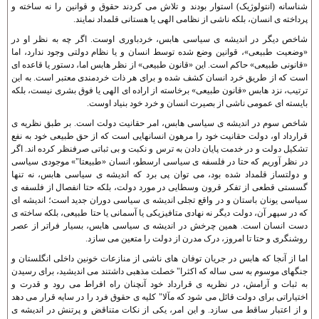
شناسانه (انتولوژيک) استوار بودند و تلاش می کردند حقوق و قوانين را نه ساخته و
پرداخته ی انسان، بلکه ناشی از نظامی الهی يا هستانی قلمداد نمايند.
شاخص ديگر در انديشه ی سياسی هابس، خردباوری اوست. اگر چه به نظر او در
«وضعيت طبيعی»، قوانين وضع شده توسط انسان و يا نظام دولتی وجود ندارد، اما
«قانونی طبيعی» حاکم است. اين «قانون طبيعی» از نظر هابس اما، دستور يا قاعده ای
است که از طريق خرد انسان کشف شده و برای هر ذات خردمندی معتبر است. به اين
ترتيب، نزد هابس «قانون طبيعی» برخاسته از اراده ای الهی يا فوق بشری نيست، بلکه
بايسته ای عمومی ناشی از بصيرت انسان و خرد خود بنياد اوست.
شاخص سوم در انديشه ی سياسی هابس، امر حقانيت دولت است. بر طبق نظريه ی
قرارداد او، دولت حقانيت خود را مرهون انسانهايی است که از حق طبيعی خود به نفع
تشکيل دولت و در خدمت پايان دادن به ترس و نکبت و بی ثباتی صرفنظر کرده اند. اگر
در نظر آوريم که حتا در فلسفه ی سياسی ارسطو، انسان «طبيعتا"» موجودی سياسی
و دولتساز قلمداد شده بود، می توان پی برد که انديشه ی سياسی هابس، نه تنها
گسستی قطعی از تفکر قرون وسطايی در مورد دولت، بلکه حتا انفصال از فلسفه ی
سياسی يونان باستان و در واقع تجلی انديشه ی سياسی دوران جديد است؛ انديشه ای
که در سپهر آن، دولت ديگر نه نهادی متافيزيکی يا آسمانی يا حتا طبيعی، بلکه ساخته ی
دست انسان است. همين چرخش در انديشه ی سياسی هابس، بسيار فراتر از عصر
روشنگری و حتا تا امروز، درک مدرن از دولت را متعين می سازد.
اما از آنجا که هابس در جريان توفان های ناشی از منازعات خونين داخلی انگلستان و
جنگهای موسوم به سی ساله که اکثرا" خصلت مذهبی داشتند می انديشيد، برای رسيدن
به ثبات و آرامش، در نظريه ی قرارداد خود آنچنان راه افراط می رود و قدرت و
اختياراتی برای دولت قائل می شود که مآلا" کليه ی حقوق فرد را در سايه قرار می دهد
و از اعتبار ساقط می سازد. و اين امر، يکی از نکات متناقض و پرتنش در انديشه ی