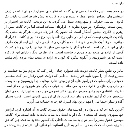
داراست.
در جمع بست اين ملاحظات می توان گفت که نظريه ی «قرارداد دولتی» که در ژرف
انديشی های توماس هابس مطرح شده بود، نزد کانت به پيش شرط اجتناب ناپذير يک
قانون اساسی حقوقی و شهروندی تبديل می گردد. به اين ترتيب، کانت نيز استوار بر
زمين سنت روشنگری در مورد نظريه ی قرارداد ايستاده است. اما برای کانت بيش از
رهروان فکری پيشين آشکار است که تصور يک قرارداد دولتی، هرگز به معنی يک
واقعيت تاريخی نيست که زمانی در جايی رخ داده يا بايد رخ دهد. برای کانت، «قرارداد
دولتی» صرفا" يک «ايده ی خرد» است و کارکردی تنظيمی دارد. اين ايده از يک طرف
دارای اين کارکرد است که قانونگذار را متعهد می سازد تا قوانين را چنان وضع کند که
گويی از اراده ی متحد تمام مردم برخاسته است. و از طرف ديگر، دارای اين کارکرد
است که هر شهروندی را آنگونه بنگرد که گويی به اراده ی متحد تمام مردم رأی مثبت
داده است.
بنابراين طبق نظر کانت، دولت بايد همواره چنان رفتار کند که مردم بتوانند حقانيت و
مشروعيت آن را مورد تأييد قرار دهند. مادامی که دولت چنين رفتار می کند، محملی
حقوقی برای مقاومت قهرآميز عليه آن نيز وجود ندارد. وظيفه ی اپوزيسيون و مقاومت،
در چارچوب «آزادی قلم» محدود می ماند. به عبارت ديگر، هر شهروندی مجاز است
نظريات انتقادی خود را در معرض داوری افکار عمومی قرار دهد. به اين ترتيب می توان
تشخيص داد که آزادی عقيده و بيان نزد کانت، دارای ارزشی کانونی است. کانت وجدان
آگاه و بيدار اجتماعی را مهم ترين نهاد کنترل قدرت به حساب می آورد.
آخرين نکته ای که می توان در انديشه های حقوق بشری کانت به آن اشاره کرد، گرايش
جهانشهری اوست که نتيجه ی نگاه او به انسان به مثابه غايت به ذات است. برای کانت،
موضوع حقوق بشر را نمی توان به مناسبات داخلی يک کشور محدود ساخت. چرا که حق
بشری، حقی است که به هر انسانی به دليل انسانيت او تعلق دارد. «ايده ی بشريت» در