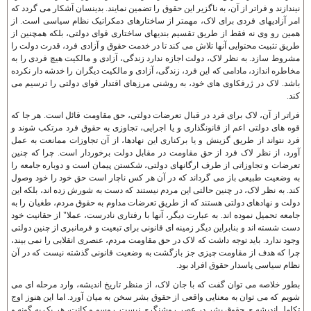
نيندازند و فراتر از آن، به ناگزير اين حقوق را تضمين نمايند. بدينسان آشکار می گردد که
امر آزاديهای فردی برای لاک، مهمتر از ساختارهای دمکراتيک نظام سياسی است. از
همين رو وی نه فقط از طريق تقسيم بنديهای ساختاری قوای دولتی، بلکه همچنين از
طريق تثبيت محتوايی آنها تلاش می کند تا در خدمت حقوق و آزادی فرد، قدرت دولت را
مشروط سازد. به نظر لاک، دولت اجازه ندارد زندگی، آزادی و مالکيت هيچ فردی را به
مخاطره اندازد، مادامی که اين فرد، زندگی، آزادی و مالکيت ديگران را خدشه دار نکرده
باشد. لاک در ژرفکاوی های خود، به روشنی مرزهای اقتدار قوای دولتی را ترسيم می
کند.
فراتر از آن، لاک برای فرد در قبال تعرضات دولتی، حق مقاومت قائل است. هر جا که
قوه های دولتی اعم از قانونگذاری و يا اجرايی، تجاوزی به حقوق فرد مرتکب شوند و
فرد نتواند از طريق گزينش و يا برکناری اين نهادها، از آن تجاوزات ممانعت به عمل
آورد، از نظر لاک فرد از حق مقاومت در مقابل دولت برخوردار است. چرا که چنين
تعرضات و تجاوزاتی از طرف ارگانهای دولتی، شکستن پيمان است و دوباره جامعه را
به وضعيت طبيعی باز می گرداند که در آن هر کس ناچار است حق خود را خود وصول
کند. به نظر لاک، در چنين حالتی اين مردم نيستند که دست به شورش زده اند، بلکه اين
دولت و نهادهای دولتی هستند که از طريق تعرضات مداوم به حقوق مردم، طغيان را به
جامعه تحميل نموده اند. به عبارت ديگر، آنها با رفتاری نادرست، عملا" از حقانيت خود
دست شسته اند و بنابراين ديگر زمينه ای قانونی برای تبعيت و فرمانبری از چنين دولتی
وجود ندارد. بايد توجه داشت که لاک در حق مقاومت مردم، عنصری انقلابی را نمی بيند،
چرا که هدف از مقاومت چيزی جز بازگشت به وضعيت قانونی گذشته نيست که در آن
نظام سياسی پاسدار حقوق افراد بود.
بطور خلاصه می توان گفت که با جان لاک، از منظر تاريخ انديشه، وارد مرحله ای می
شويم که می توان به معنايی واقعی از حقوق بشر سخن به ميان آورد. اما اين هنوز اوج
تکامل انديشه ی حقوق بشر در عصر روشنگری نيست. روسو و کانت، هر يک به گونه و