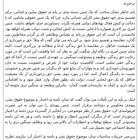
برخيزند.
بايد خاطر نشان ساخت که يک چنين دسته بندی بر پايه ی حقوق سلبی و ايجابی، برای
تقسيم بندی خود حقوق بشر کارآيی چندانی ندارد. چرا که يک چنين حقوقی مادامی که با
دخالت و کنش فعال نهادهای دولتی همراه نگردد، دستاوردی جدی نخواهد داشت. چنين
امری نيز لاجرم همواره با ادعايی نسبت به کنش ايجابی و مثبت دولت همراه خواهد بود.
غايتمندتر آن است که اين حقوق بر پايه ی مقياس وظايفی که بر گردن مخاطبين می
گذارد، مقايسه و تقسيم بندی شود. بر اين پايه می توان گفت که مثلا" حق برخورداری از
يک معيشت حداقل، در مقايسه با حق زندگی، ادعا و مطالبه ی بزرگتری است. البته
شايد چنين امری در نگاه اول شگفت آور به نظر آيد. اما واقعيت اين است که در مورد
رعايت حق زندگی، وظيفه و مسئوليت سنگينی بر عهده ی کسی نيست. از آنجا که حق
زندگی حقی سلبی است، کافيست دولت خود از تعرض و خشونت نسبت به جان
شهروندان خودداری کند و به موازات آن مانع شود که ديگران نيز چنين تعرض و خشونتی
نسبت به يکديگر اعمال کنند. اما در مورد دوم، يعنی حق برخورداری از يک معيشت
حداقل که يک حق ايجابی است، دولت بايد بطور فعال وارد عمل شود و به اقداماتی
برای ياری و کمک به نيازمندان همت گمارد. بنابراين وظيفه ی سنگين تری متوجه آن
است.
اينک بر پايه ی اين تأملات می توان گفت که ميان دامنه ی اعتبار و موضوع حقوق بشر،
پيوندی معکوس و دوجانبه برقرار است. چنين پيوندی را می توان به اين صورت
فرمولبندی کرد: حقوق بشر از نظر موضوعی، در آنجايی از گسترده ترين دامنه ی اعتبار
برخوردار است که از ديگران کمترين انتظار و توقع را داشته باشد و هر چه اين دامنه
محدودتر گردد، سطح توقعات و انتظارات آن بالاتر می رود و وظايف سنگين تری را به
محيط اجتماعی خود تحميل می کند.
بررسی جزييات مناسبات ميان موضوع حقوق بشر و دامنه ی اعتبار آن، نيازمند نظريه