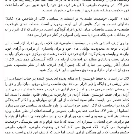
نظر لاک، در وضعيت طبيعی، لااقل هر فرد، حق خود را خود تعيين می کند، اما تحت
قهر حکومت مطلقه، هيچ فردی از هيچ حقی برخوردار نيست.
ايده ی کانونی «وضعيت طبيعی» در انديشه ی سياسی لاک، از شاخص های کاملا"
متفاوتی نسبت به درک هابس از اين ايده برخوردار است. خصلت نمای «وضعيت
طبيعی» هابسی، تناقضات ميان علايق افراد گوناگون است، در حالی که لاک افراد را نه
در مقابله با هم، بلکه همراه با مساواتی اصولی در کنار هم قرار می دهد.
برابری ژرف انديشی شده در «وضعيت طبيعی» نزد لاک، برابری افراد آزاد است. اين
افراد با توجه به محدوديت توانايی های خود و برای پاسداری از برابری و آزادی خود،
نيازمند و وابسته به يکديگرند. آزادی فرد نزد لاک، در هسته ی مرکزی خود، هرگز نبايد به
معنای دست و دلبازی مطلق در اقدامات آزادانه و يا لگام گسيختگی فهم شود. لاک از
همان آغاز روشن می سازد که يک چنين آزادی فردی، بايد از نظر مضمونی بطور
همزمان، احترام به آزادی و حقوق مساوی ساير افراد درک شود.
لاک نياز انسان به حفظ خويشتن را به مثابه پديده ای تعيين کننده در حيات اجتماعی، از
نظر ارزشی در جايگاه والايی قرار می دهد. وی تناسب و تنش موجود ميان نياز و حق را
به درستی تشخيص می دهد و لذا از حق آزادی هر فرد در حفظ خويشتن ياد می کند.
آزادی برای حفظ خويشتن، همانا آزادی در چارچوب مرزهای قانون طبيعی است. اما
کدام عنصر می بايست مانع سوء استفاده از اين آزادی مهارناپذير و لگام گسيختگی
گردد؟ در اينجاست که لاک، عنصر خرد انسانی را وارد فلسفه ی سياسی خود می سازد.
انسانها از نظر لاک صاحب خصايص ذاتی عمومی و استعدادهای از نظر عقلی ويژه
هستند. هر انسان موجودی است برخوردار از خرد و بدينسان همه ی انسانها از بنياد با
هم برابرند. خرد انسانی، شيرازه ای است که باعث قوام و به هم پيوستگی «وضعيت
طبيعی» می گردد. لاک تصريح می کند که: در وضعيت طبيعی، قانونی طبيعی
حکمفرماست که برای همگان الزامی است. اما خرد که کاشف اين قانون است به همه