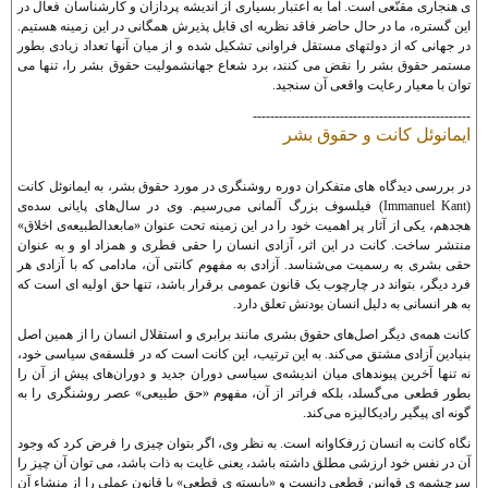
ی هنجاری مقنّعی است. اما به اعتبار بسياری از انديشه پردازان و کارشناسان فعال در
اين گستره، ما در حال حاضر فاقد نظريه ای قابل پذيرش همگانی در اين زمينه هستيم.
در جهانی که از دولتهای مستقل فراوانی تشکيل شده و از ميان آنها تعداد زيادی بطور
مستمر حقوق بشر را نقض می کنند، برد شعاع جهانشموليت حقوق بشر را، تنها می
توان با معيار رعايت واقعی آن سنجيد.
--------------------------------------------------
ايمانوئل کانت و حقوق بشر
در بررسی ديدگاه های متفکران دوره‌ روشنگری در مورد حقوق بشر، به ايمانوئل کانت
(Immanuel Kant) فيلسوف بزرگ آلمانی می‌رسيم. وی در سال‌های پايانی سده‌ی
هجدهم، يکی از آثار پر اهميت خود را در اين زمينه تحت عنوان «مابعدالطبيعه‌ى اخلاق»
منتشر ساخت. کانت در اين اثر، آزادی انسان را حقی فطری و همزاد او و به عنوان
حقی بشری به رسميت می‌شناسد. آزادی به مفهوم کانتی آن، مادامی که با آزادی هر
فرد ديگر، بتواند در چارچوب يک قانون عمومی برقرار باشد، تنها حق اوليه ای است که
به هر انسانی به دليل انسان بودنش تعلق دارد.
کانت همه‌ی ديگر اصل‌های حقوق بشری مانند برابری و استقلال انسان را از همين اصل
بنيادين آزادی مشتق می‌کند. به اين ترتيب، اين کانت است که در فلسفه‌ی سياسی خود،
نه تنها آخرين پيوندهای ميان انديشه‌ی سياسی دوران جديد و دوران‌های پيش از آن را
بطور قطعی می‌گسلد، بلکه فراتر از آن، مفهوم «حق طبيعی» عصر روشنگری را به
گونه ای پيگير راديکاليزه می‌کند.
نگاه کانت به انسان ژرفکاوانه است. به نظر وی، اگر بتوان چيزی را فرض کرد که وجود
آن در نفس خود ارزشی مطلق داشته باشد، يعنی غايت به ذات باشد، می توان آن چيز را
سرچشمه ی قوانين قطعی دانست و «بايسته ی قطعی» يا قانون عملی را از منشاء آن