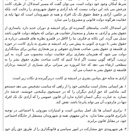
شرط امکان وجود خود دولت است. می توان گفت که مسير استدلال، از طرف کانت
چرخش می يابد: اين دولت نيست که بايد آزادی و حقوق شهروندی را رعايت کند، بلکه
بر عکس، آزادی و حفظ حقوق تک تک افراد و همه ی شهروندان است که تنها پايه ی
حقانيت هرگونه دولت قانونی و مشروع را می سازد.
اين استدلال کانت، پيامدهای گسترده ای برای انديشه ی دوران جديد دارد: پاسداری از
حقوق بشر و آزادی، به معيار و سنجيدار حقانيت هر دولتی که بخواهد دولت قانون باشد
تبديل می گردد. اين تکانه ی فکری، ما را لااقل در قلمرو نظريه های فلسفی درباره ی
حقوق بشر، تا دوره ی کنونی به پيش می راند. انديشه ی بشري به ياری کانت، در حوزه
ی فلسفه ی حقوق بشر، صاحب هنجاری حقوقی و نيز هنجاری بنيادين برای بنيانگذاری
دولت می شود که همزمان معياری برای حقانيت دولت محسوب می گردد. به اين
ترتيب، گزافه گويی نيست اگر ادعا کنيم که کانت مباحث نظری حقوق بشر را به
سطحی ارتقاء می دهد که حتا امروزه نيز ميزانی برای بسياری از انديشه پردازان
فلسفه ی حقوق بشر به حساب می آيد.
آزادی به مثابه حق بنيادين بشری در انديشه ی کانت، دربرگيرنده ی نکات زير است:
۱. هر انسانی مختار است نيکبختی خود را از راهی که مناسب تشخيص می دهد جستجو
کند، مادامی که حق آزادی ديگران را که در جستجوی نيکبختی خويشند، خدشه دار
نسازد. به عبارت ديگر، انسان اجازه ندارد آن قانون عمومی را که آزادی تک تک افراد
تنها در چارچوب آن می تواند پابرجا باشد، نقض کند.
۲. برابری انسان ها يک اصل بنيادين است و امتيازات موروثی يا اجتماعی در توجيه
نابرابری قانونی معنا ندارد. به اين مفهوم، همه ی شهروندان مستقل از جايگاه اجتماعی
خود، در مقابل قانون برابرند.
۳. هر شهروندی حق مشارکت در امور سياسی و قانونگذاری را از طريق حق رأی خود