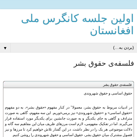
اولین جلسه کانگرس ملی
افغانستان
▼
فلسفه‌ی حقوق بشر
فلسفه‌ی حقوق بشر
حقوق اساسی و حقوق شهروندی
در ادبيات مربوط به حقوق بشر، معمولا" در کنار مفهوم «حقوق بشر»، به دو مفهوم
«حقوق اساسی» و «حقوق شهروندی» نيز برمی‌خوريم. اين سه مفهوم، گاهی به صورت
مترادف و گاهی به جای يکديگر و به صورت جانشين برای يکديگر مورد استفاده قرار
می‌گيرند. اما در تفکيک مفهومی، لازم است مرزهای ظريف ميان اين مفاهيم سه گانه و
دلالت موضوعی هر يک را در نظر داشت. در اين گفتار تلاش خواهيم کرد تا مرزها و نيز
فصول مشترک ميان حقوق بشر، حقوق اساسی و حقوق شهروندی را روشن کنيم.