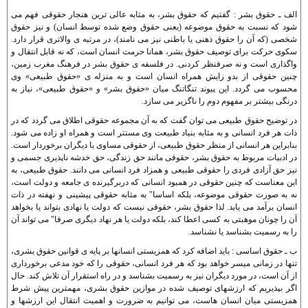
الف ـ حقوق بشر : گفتيم که حقوق بشر، به مثابه عالی ترين هنجار حقوقی فهم می
شود که نسبت به حقوق موضوعه (يعنی حقوق وضع شده توسط انسان) و نيز حقوق
شخصی (که آن را حقوق ذهنی يا باطنی نيز می نامند)، در مرتبه ی والاتری قرار دارد.
سکوی حرکت برای توصيف حقوق بشر، همانا حرمت انسان است، که نه قابل انتقال و
واگذاری است و نه صرفنظر کردنی. در فلسفه ی حقوق بشر در فرهنگ مغرب زمين،
چنين حقوقی از بدو زايش همراه انسان است و به منزله ی «حقوق طبيعی» وی
محسوب می گردد. اين پيوند تنگاتنگ ميان «حقوق بشر» و «حقوق طبيعی»، نياز به
درنگی بيشتر بر مفهوم دوم را ناگزير می سازد.
در توضيح حقوق طبيعی می توان گفت که به آن مجموعه حقوقی اطلاق می گردد که در
ذات هر فرد انسانی و به مثابه بنياد طبيعت وی مستتر است و همراه او زاده می شود.
بنابراين هر انسانی از منظر حقوق طبيعی، از حقوقی مساوی با ديگران برخوردار است.
در ادبيات مربوط به حقوق بشر، حقوقی مانند حق زندگی، حق خدشه ناپذيری جسمی و
نيز حق آزادی فردی را حقوقی طبيعی و همزاد فرد انسانی می دانند. حقوق طبيعی، به
اين معناست که چنين حقوقی در همبود انسانی که دربرگيرنده ی جامعه و دولت است،
نه به صورت حقوقی موضوعه، بلکه اساسا" به مثابه حقوقی پيشينی و نهفته در ذات
انسان برآمد می يابد. لذا حقوق بشر، حقوقی نيست که دولت يا نهادی بتواند يا بخواهد
آن را چونان موهبتی به کسی اعطا کند، بلکه دولت يا هر نهاد ديگری صرفا" می تواند آن
را به رسميت بشناسد يا نشناسد.
ب ـ حقوق اساسی : بايد اضافه کرد که همزيستی انسانها بر پايه ی قوانين حقوق بشری،
تنها در زمانی ميسر خواهد بود که هر فرد انسانی، حقوقی را که خود مدعی برخورداری
از آن است، در مورد ديگران نيز به رسميت بشناسد و در راه استقرار آن تلاش کند. حال
اگر بپذيريم که ارزشهای توصيف شده در موازين حقوق بشری، مهمترين پيش شرط
همزيستی ميان انسان هاست، می توانيم به ضرورت و اهميت انتقال اين ارزشها و