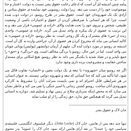
پيامد چنين انديشه ای آن است که ادعای رعايت حقوق بشر نسبت به دولت، اعتبار و حتا
موضوعيت خود را از دست می دهد. زيرا دولت روسويی خود نماينده ی حقوق بنيادين و
آزادی تک تک شهروندان خود است. حقوق بشر در طرح روسو، در دولت ذوب شده
است، چرا که هر انسانی با صرفنظر کردن از حقوق و اختيارات ناشی از وضعيت
طبيعی، شخص و نيروی خود را تحت هدايت والای «اراده ی عمومی» قرار می دهد و به
اين ترتيب به عضوی از يک پيکره ی واحد تبديل می گردد. «اراده ی عمومی»، واحدی
زنده از «من» های مشترک و يک کل روحی است. به نظر روسو، «اراده ی عمومی» به
کالبد انسانی می ماند که مجروح کردن هر عضوی از آن، جراحتی وارده به کل آن است.
انديشه ی روسو در مورد دولت ايده آل، ملهم از آرمان دولتشهر (پوليس) يونانی چونان
تنی واحد است. اما در عين حال، روسو با بردگی مخالف است. وی «بردگی» و «حق» را
جمع ناپذير و در تضاد شديد با يکديگر می داند. به نظر روسو، هيچ امکانی برای مستدل
ساختن حقانيت و مشروعيت برده داری وجود ندارد.
اگر چه روسو ميان «شهروند» يا تبعه ی يک دولت معين و «انسان» تفاوت قائل می
شود، اما تأکيد می کند که حتا کسانی که تبعه و شهروند دولتی نيستند، به عنوان انسان،
در هر شرايطی قابل احترام اند و نمی بايست منزلت آنان را مشروط به کارکرد
شهروندی آنان ساخت. روسو کشتن زندانی يا اسير جنگی را نفی می کند و خاطر نشان
می سازد که به محض اينکه سربازی سلاح بر زمين نهاد و تسليم شد، دوباره به انسانی
تبديل می گردد که هيچکس حق ندارد، حق زندگی را از او سلب نمايد
-------------------------------------------------
جان لاک و حقوق بشر
تنها چند دهه پس از هابس، جان لاک (John Locke)، ديگر فيلسوف انگليسی، فلسفه‌ی
سياسی خود را عمدتا" در نقد آرای هابس ارائه نمود. جان لاک را عموما" پدر معنوی