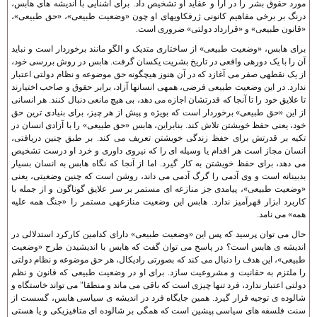
مورد حقوق بشر را در آرا و عقايد او تشخيص داد. برای آشنايی با انديشه های هابس،
درنگ بر برخی مفاهيم کانونی ژرفکاويهای او چون «وضعيت طبيعی»، «حق طبيعی»،
«قانون طبيعی» و «قرارداد دولتی» ضروری است.
برای هابس، «وضعيت طبيعی» از ساختاری متديک و الگو مانند برخوردار است و نبايد
آن را با يک دوره­ی واقعی در تاريخ بشريت يکسان گرفت. هابس در روش بررسی خود،
از يک نقطه­ی صفر می آغازد که در آن هنوز هيچگونه حق موضوعه و نظام دولتی اعتبار
ندارد. در اين وضعيت طبيعی فرضی، همه­ی انسانها آزاد، برابر حقوق و صاحب اختيارند
تا علايق خود را تا آنجا که قدرتشان اجازه می دهد، بی هيچ مانعی دنبال کنند. هر انسانی
از اين «حق طبيعی» برخوردار است که بويژه و پيش از هر چيز، برای بنيادی ترين حق
خود، يعنی حفظ خويشتن تلاش کند. بنابراين، هابس «حق طبيعی» را با آزادی انسان در
تکيه بر قدرتش برای حفظ زندگی خويشتن تعريف می کند. بر طبق چنين دريافتی،
انسان مجاز است هر اقدام يا وسيله ای را که نيروی داوری و خرد او درست تشخيص
می دهد، برای حفظ خويشتن به کار گيرد. اما از آنجا که نگاه هابس به انسان بسيار
بدبينانه است و وی آدمی را گرگ آدمی می داند، روشن است که چنين وضعيتی، يعنی
«وضعيت طبيعی»، پيامدی جز منازعه ای مستمر بر سر علايق گوناگون و از جمله با
کاربرد ابزار قهرآميز ندارد. هابس اين وضعيت منازعه­ی مستمر را «جنگ همه عليه
همه» می نامد.
حال می توان پرسيد که پس اين «وضعيت طبيعی» دارای کدامين کارکرد استدلالی در
انديشه ی هابس است؟ در پاسخ می توان گفت که هابس با انديشيدن طرح «وضعيت
طبيعی»، اين هدف را دنبال می کند که بصورتی راديکال، هر حق موضوعه و نظام دولتی
را ملتزم به حقانيت و مشروعيت سازد. برای او در وضعيت طبيعی که قانون و نظم
دولتی اعتبار ندارد، فرد تنها چيزی است که باقی می ماند و منطقا" می تواند خاستگاه و
شالوده ی توجيه قرار گيرد. همين جايگاه فرد در انديشه ی سياسی هابس، گسست از
سنت فلسفه های سياسی پيشين است که همگی بر شالوده ای متافيزيکی و يا هستی