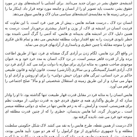
انديشه‌ی حقوق بشر در دوران جديد می‌دانند. برای آشنايی با انديشه‌های وی در مورد
حقوق بشر، نخست بايد تصوير او را از انسان و جامعه مورد توجه قرار داد. اينکار ما را
در برخی زمينه ها به مقايسه‌ی انديشه‌های سياسی ميان لاک و هابس سوق می‌دهد.
انسان نزد لاک ـ درست همانند هابس ـ پيش از هر چيز، فرد است. با اين تفاوت که
فرديت انسان در انديشه ی لاک، از وزن و اعتبار بيشتری برخوردار است. درست به
همين دليل، لاک در انديشه های بدبينانه ی هابس، که آدمی را گرگ آدمی ناميده بود،
خطر نابودی فرديت را به نفع اقتدار دولت مطلقه تشخيص می دهد و تمام تلاش فکری
خود را متوجه مقابله با چنين خطری و پاسداری از آزاديهای فردی می نمايد.
در واقع اگر نزد هابس، لگام زدن بر آزادی گرگ صفتانه ی فرد، تنها از طريق اطاعت
برده وار از قدرت قاهر ميسر است، در نزد لاک، انسان به مدد خرد خود و به عنوان
موجودی صاحب شعور، به مثابه ترازی برای موازنه با دولت برآمد می کند. آزادی فرد نزد
لاک، آزادی افسارگسيختگی و بی سالاری (آنارشی) نيست. قانون اوليه و قانون طبيعی
حاکم بر خرد انسانی، تيرگی های دوران «پيش دولتی» را برای او روشن و آزادی او را
مهار می سازد و از اين طريق زمينه ی استقلال شخصيتی او و مآلا" صلح اجتماعی را
فراهم می آورد.
هابس انسان را به مثابه فرد در مقابل قدرت قهار طبيعت تنها گذاشته بود، تا او را وادار
سازد که از طريق واگذاری همه ی حقوق فردی خود به قدرت دولتی، از موهبت نظم
برای همزيستی، امنيت و آرامش ـ که به زعم هابس تنها در سايه ی دولتی مطلقه ميسر
است ـ برخوردار گردد. اما هابس بدينسان، خطری را که از چنين قدرت مطلقه ای
متوجه خود فرد می شد، ناديده گرفته بود.
لاک درست از همين نقطه، طرح هابس را به نقد می کشد. لاک شکل حکومتی سلطنت
مطلقه و يا جمهوری ديکتاتوری از نوع کرامول را که هر دو مورد تأييد هابس بودند،
وضعيتی بدتر از «وضعيت طبيعی» می داند که در آن همه عليه هم در پيکارند. چرا که به