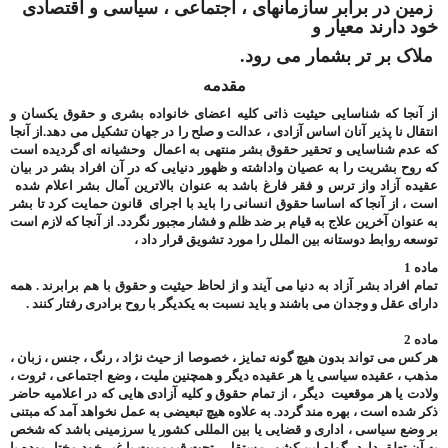
زمین در برابر سازمانهای ، اجتماعی ، سیاسی و اقتصادی
خود دارند معیار و
ملاک بر
تر
بشمار می رود.
مقدمه
از آنجا که شناسایی حیثیت ذاتی کلیه اعضای خانواده بشری و حقوق یکسان و
انتقال نا پذیر آنان اساس آزادی ، عدالت و صلح را در جهان تشکیل می دهد.از آنجا
که عدم شناسایی و تحقیر حقوق بشر منتهی به اعمال وحشیانه ای گردیده است
که روح بشریت را به عصیان واداشته و ظهور دنیایی که در آن افراد بشر در بیان
عقیده آزاد واز ترس و فقر فارغ باشد به عنوان بالاترین آمال بشر اعلام شده
است ، از آنجا که اساسا حقوق انسانی را باید با اجرای قانون حمایت کرد تا بشر
به عنوان آخرین علاج به قیام بر ضد ظلم و فشار مجبور نگردد. از آنجا که لازم است
توسعه روابط دوستانه بین الملل را مورد تشویق قرار داد ،
ماده 1
تمام افراد بشر آزاد به دنیا می آیند و از لحاظ حیثیت و حقوق با هم برابرند . همه
دارای عقل و وجدان می باشند و باید نسبت به یکدیگر با روح برادری رفتار کنند .
ماده 2
هر کس می تواند بدون هیچ گونه تمایز ، خصوصا از حیث نژاد ، رنگ ، جنس ، زبان ،
مذهب ، عقیده سیاسی یا هر عقیده دیگر و همچنین ملیت ، وضع اجتماعی ، ثروت ،
ولادت یا هر موقعیت دیگر ، از تمام حقوق و کلیه آزادی هایی که در اعلامیه حاضر
ذکر شده است ، بهره مند گردد. به علاوه هیچ تبعیضی به عمل نخواهد آمد که مبتنی
بر وضع سیاسی ، اداری و قضایی یا بین المللی کشور یا سرزمینی باشد که شخص
به آن تعلق دارد . گواه این کشور مستقل ، تحت قیمومیت یا غیر خود مختار بوده یا