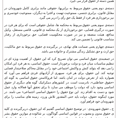
همين دسته از حقوق قرار می گيرد.
دسته‌ی دوم يعنی حقوق مربوط به برابريها، حقوقی مانند برابری کامل شهروندان در
مقابل قانون، برابری جنسی، ممنوعيت تهمت و افترا به ديگران، ممنوعيت خودسری و
نيز برخورداری هر فرد از فقط يک حق رأی را دربر می گيرد.
دسته‌ی سوم يعنی حقوق مربوط به محکمه ها، شامل حقوقی است که برای هر فرد در
صورت درگيری قضايی، حق برخورداری از يک محکمه ی قانونی، قاضی مستقل، وکيل
مدافع، هيئت منصفه و نيز در صورت محکوميت قضايی، حق برخورداری از رفتار
متناسب قانونی را تضمين می کند.
دسته‌ی چهارم يعنی ضمانت های نهادی، در برگيرنده ی حقوق مربوط به حق مالکيت،
حق ارث و حق تشکيل زندگی مشترک و خانواده می باشد.
در جمعبندی حقوق اساسی می توان تصريح کرد که اين حقوق، از اهميت ويژه ای در
تنظيم مناسبات ميان فرد و دولت برخوردار است. حقوق اساسی، به هر فرد اين امکان
را می دهد که بتواند کنش و واکنش اجتماعی خود را در مقابل محاکم صلاحيتدار قضايی
توجيه کند. اين حقوق، برای هر فرد، سپهری از آزاديهای فردی فراهم می آورد که
همواره بايد از تعرض دولت در امان باشد. اما فروکاستن حقوق اساسی به گونه ای
«حقوق حفاظتی»، نادرست است. در کشورهای دمکراتيک گونه های ديگری از حقوق
اساسی وجود دارد که دولت را موظف می سازد تا برای تحقق آنها فعالانه وارد عمل
شود و دست به اقدام زند. اين نوع حقوق را «حقوق اساسی اجتماعی» می نامند. در
مورد اينگونه حقوق، دولت بايد حتی المقدور تلاش ورزد، زمينه های مناسب را برای
شهروندان خود فراهم آورد.
ج ـ حقوق شهروندی : در توضيح حقوق اساسی گفتيم که اين حقوق، دربرگيرنده ی کليه
ی حقوق مدون و مصوب در قوانين اساسی گوناگون، بر شالوده ی موازين حقوق بشر