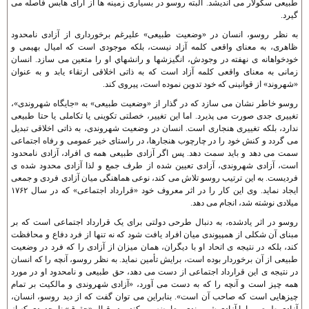
طبيعی سکولار می انديشد. البته روسو در بسياری زمينه ها از آرای هابس فاصله می
گيرد.
به نظر روسو، انسان در «وضعيت طبيعی» عليرغم برخورداری از آزادی نامحدود
ظاهری، به معنای واقعی کلمه آزاد نيست، بلکه موجودی است که اميال بهيمی و
خودخواهانه ی نهفته در وجودش، انگيزشها و رانشهاي او را متعين می سازد. انسان
زمانی به معنای واقعی کلمه آزاد است که به ذاتی اخلاقی ارتقاء يابد و به عنوان
«شهروند» از قوانينی که خود تدوين نموده است، پيروی کند.
روسو خاطر نشان می سازد که در گذار از «وضعيت طبيعی» به «جايگاه شهروندی»،
تغييری جدی صورت می پذيرد. اما اين تغيير، خصلتی تکوينی يا تکاملی يا حتا طبيعی
ندارد، بلکه تغييری هنجاری است. انسان در وضعيت شهروندی، به ذاتی اخلاقی تبديل
می گردد و کنش خود را در چارچوب هنجارها، در راستای خير عمومی و رفاه اجتماعی
سمت می دهد و بايد سمت دهد. پس اگر آزادی طبيعی همه ی افراد، آزادی نامحدود
است، آزادی شهروندی، آزادی تعيين شده از طرف جمع و لذا آزادی محدود شده ی
فرديست. به اين ترتيب روسو تلاش می کند، نوعی هماهنگی ميان آزادی فردی و جمعی
ايجاد نمايد. وی اين کار را در اثر معروف خود «قرارداد اجتماعی» که در سال ۱۷۶۲
ميلادی نوشته شد، انجام می دهد.
روسو در اثر يادشده، به دنبال طرحی دولتی برای يک قرارداد اجتماعی است که بر
مبنای آن شکلی از همپيوندی ميان افراد يافت شود که نه تنها از فرد دفاع و محافظت
کند، بلکه در نتيجه ی اتحاد او با ديگران، همان ميزان از آزادی را که فرد در وضعيت
طبيعی از آن برخوردار بوده است، برايش تأمين نمايد. به نظر روسو، آنچه را که انسان
در نتيجه ی اين قرارداد اجتماعی از دست می دهد، حق طبيعی و نامحدود او در مورد
همه چيز است و آنچه را که به دست می آورد، «آزادی شهروندی و مالکيت بر تمام
چيزهايی است که صاحب آن است». بنابراين می توان گفت که از ديد روسو، انسان،
آزادی طبيعی را با آزادی شهروندی معاوضه می کند و در قبال «حقوق» نامحدودی که از