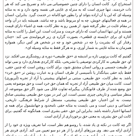
استخراج کرد. کانت انسان را دارای چنين خصوصياتی می داند و تصريح می کند که هر
ذات خردمند، تنها چيزی است که به منزله ی غايتی فی نفسه وجود دارد و نه به مثابه
وسيله ای که اين يا آن اراده بتواند او را بطور خودکامانه در خدمت گيرد. بنابراين، انسان
در همه ی فعاليتهای خويش، چه به او مربوط باشد و چه نباشد، هميشه بايد در آن واحد
در مقام غايت در نظر گرفته شود. از همين رو به نظر کانت، همه ی اشياء دارای قيمت
هستند و اين تنها انسان است که دارای حرمت و منزلت است. اين اصل را کانت به مثابه
آغازه ای برای «بايسته ی قطعی»، بصورت گزاره ی زير فرمولبندی می کند: «چنان
رفتار کن که بشريت را چه در شخص خود و چه در شخص هر کس ديگر، همواره
همزمان به مثابه غايتی به شمار آوری، و نه هرگز فقط به مثابه وسيله ای».
گفتيم که کانت پرتويی تازه بر انديشه ی «حق طبيعی» دوره ی روشنگری می افکند. نزد
او، حق طبيعی نه کارکردی توصيفی يا تشريحی، بلکه کارکردی هنجاری دارد و نمی تواند
از طبيعت جسمی و روانی انسان مشتق شود، برای کانت روشن است که چنين حقی،
فقط بايد حقی بنيانگذار يا تأسيسی از طرف انسان و به عبارت روشن تر «حق خرد»
باشد. به نظر کانت، حق طبيعی، مبتنی بر اصلهای پيشينی يا آزاد از تجربه (آپريوری)
است. کانت ميان حق طبيعی آزاد از تجربه که همان حق خرد است و حق موضوعه يعنی
حق وضع شده از طرف قانونگذار، پيگيرانه تفاوت قائل می شود. اگر حق موضوعه، از
منظر سياسی و تاريخی چيزی نسبی است، اين امر در مورد حق طبيعی پيشينی صادق
نيست. به اين اعتبار، حق طبيعی پيشينی، مستقل از شرايط فرهنگی، تاريخی،
اجتماعی و دينی است و می بايست به مثابه حقی نامحدود و جهانشمول برای همه ی
انسانها اعتبار داشته باشد. بنابراين اين حق، حقی بشری است. همانگونه که گفتيم، برای
کانت اين حق بشری، به معنی حق برخورداری از آزادی است.
اگر چه کانت در نکته ی ياد شده، با روسو هم نظر است، اما تعريف ويژه ی خود را از
آزادی ارائه می دهد. وی مرزهای آزادی را از هر دو سو تعيين می کند. آزادی فردی هر
کس، حدود خود را در آزادی همه ی افراد ديگر می يابد. بنابراين آزاديهای مورد ادعای