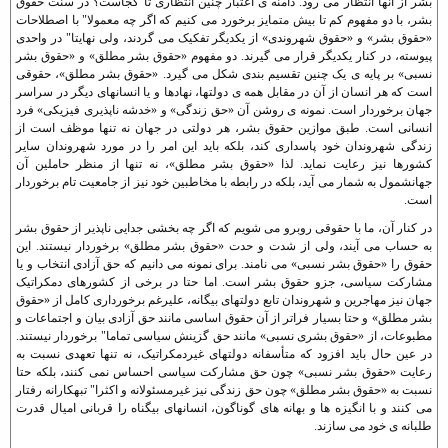
بشر از آنها انتظار می رود. دامنه ی اعتبار چنين انتظاری تا کجاست؟ در سنت حقوق
بشر، با دو مفهوم کم تا بيش متمايز برخورد می کنيم که اگر چه معمولا" با اصطلاحات
«حقوق بشر» و «حقوق شهروندی» از يکديگر تفکيک می گردند، ولی نهايتا" در واحدی
پيوسته، در کنار يکديگر قرار می گيرند. دو مفهوم «حقوق بشر مطلق» و «حقوق بشر
نسبی» بر پايه ی يک چنين تقسيم بندی شکل می گيرد. «حقوق بشر مطلق»، حقوقی
است که هر انسان از آن در مقابل همه ی دولتها، نهادها و يا انسانهای ديگر در سراسر
جهان برخوردار است. نمونه ی روشن آن «حق زندگی» و «خدشه ناپذيری فيزيکی» فرد
انسانی است. طبق موازين حقوق بشر، هر دولتی در جهان نه تنها موظف است از
زندگی شهروندان خود پاسداری کند، بلکه بايد اين امر را در مورد شهروندان ساير
کشورها نيز رعايت نمايد. لذا «حقوق بشر مطلق»، نه تنها از منظر حاملين آن
جهانشمول به شمار می آيد، بلکه در رابطه با مخاطبين خود نيز از جامعيت تام برخوردار
است.
در کنار آن، ما با حقوقی روبرو می شويم که اگر چه بخشی جدايی ناپذير از حقوق بشر
به حساب می آيند، ولی از شدت و حدت «حقوق بشر مطلق» برخوردار نيستند. اين
حقوق را «حقوق بشر نسبی» می نامند. برای نمونه می دانيم که حق آزادی انتخاب و يا
مشارکت سياسی، جزو حقوق بشر است. اما حتا در برخی از کشورهای دمکراتيک
جهان نيز مهاجرين و شهروندان تابع دولتهای بيگانه، عليرغم برخورداری کامل از «حقوق
بشر مطلق» و حتا بسيار فراتر از آن حقوق اساسی مانند حق آزادی بيان و اجتماعات و
مطبوعات، از «حقوق بشری نسبی» مانند حق گزينش سياسی تماما" برخوردار نيستند.
در عين حال بايد افزود که متأسفانه دولتهای غيردمکراتيک، نه تنها تعهدی نسبت به
رعايت «حقوق بشر نسبی» چون حق مشارکت سياسی احساس نمی کنند، بلکه حتا
نسبت به «حقوق بشر مطلق» چون حق زندگی نيز غيرمسئولانه و اکثرا" تبهکارانه رفتار
می کنند و با انگيزه ها و بهانه های گوناگون، انسانهای بيگناه را قربانی اميال قدرت
طلبانه ی خود می سازند.