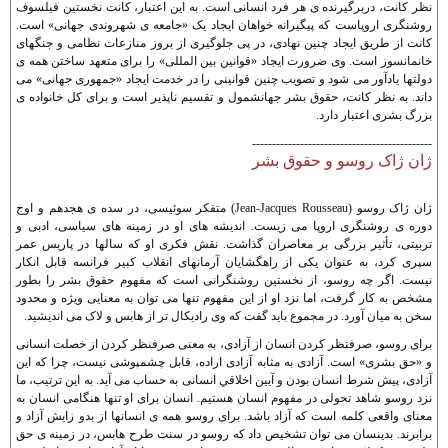
نظر کانت، دربرگيرنده ی هر فرد انسانی است. به اين اعتبار، کانت نخستين فيلسوف
روشنگری اروپاست که پيگيرانه خواهان ايجاد يک «جامعه ی شهروندی جهانی» است.
کانت از طريق ايجاد چنين نهادی، در پی جلوگيری از بروز منازعات نظامی و جنگهای
خانمانسوز است. وی ضرورت ايجاد «قوانين بين المللی» را برای متعهد ساختن همه ی
دولتها يادآور می شود و تصويب چنين قوانينی را در خدمت ايجاد «جمهوری جهانی» می
داند. به نظر کانت، حقوق بشر جهانشمول و تقسيم ناپذير است و برای کل خانواده ی
بزرگ بشری اعتبار دارد.
---------------------------------------------
ژان ژاک روسو و حقوق بشر
ژان ژاک روسو (Jean-Jacques Rousseau) متفکر سوئيسی، در سده ی هجدهم و اوج
دوره ی روشنگری اروپا می زيست. انديشه های او در زمينه های سياسی، ادبی و
تربيتی، تأثير بزرگی بر معاصران گذاشت. نقش فکری او که سالها در پاريس عمر
سپری کرد، به عنوان يکی از راهگشايان آرمانهای انقلاب کبير فرانسه قابل انکار
نيست. اگر چه روسو، از نخستين روشنگرانی است که مفهوم حقوق بشر را بطور
مشخص به کار گرفت، اما نزد او از اين مفهوم تنها می توان به معنايی ويژه و محدود
سخن به ميان آورد. در مجموع بايد گفت که وی راديکال تر از هابس و لاک می انديشيد.
برای روسو، صرفنظر کردن انسان از آزادی، به معنی صرفنظر کردن از خصلت انسانی
و «حق بشری» است. آزادی به مثابه آزادی اراده، قابل چشمپوشی نيست، چرا که اين
آزادی، پيش شرط انسان بودن و آيين اخلاقي انسانی به حساب می آيد. به اين ترتيب، ما
نزد روسو شاهد تحولی در مفهوم انسان هستيم. انسان برای او تنها هنگامی انسان به
معنای واقعی کلمه است که آزاد باشد. برای روسو همه ی انسانها از بدو زايش آزاد و
برابرند. بدينسان می توان تشخيص داد که روسو در سنت طرح هابس، در زمينه ی حق