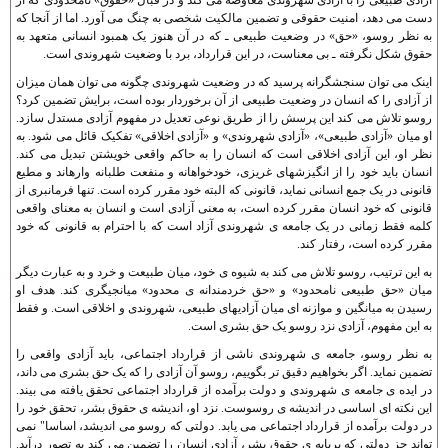
دست می دهد، امنيت حقوقی و تضمين مالکيت شخصی به چنگ می آورد. اما از آنجا که
به نظر روسو، «حق» در وضعيت طبيعی ـ که در آن هنوز يک همبود انسانی متعهد به
حقوق شکل نگرفته ـ بی معناست، در اين قرارداد، برد با وضعيت شهروندی است.
اينک می توان سنجشگرانه پرسيد که در وضعيت شهروندی چگونه می توان همان ميزان
از آزادی را که انسان در وضعيت طبيعی از آن برخوردار بوده است، برايش تضمين کرد؟
روسو تلاش می کند اين پرسش را از طريق نوعی تعديل در مفهوم آزادی مستدل سازد.
او ميان «آزادی طبيعی»، «آزادی شهروندی» و «آزادی اخلاقی» تفکيک قائل می شود. به
نظر او، اين آزادی اخلاقی است که انسان را به حاکم واقعی خويشتن تبديل می کند.
انسان بايد خود را از انگيزشهای غريزی، خودخواهانه و منفعت طلبانه وارهاند و مطيع
قانونی در يک جمع انسانی نمايد، قانونی که البته خود مقرر کرده است. تنها فرمانبری از
قانونی که خود انسان مقرر کرده است، به معنی آزادی است و انسان به معنای واقعی
کلمه فقط زمانی در يک جامعه ی شهروندی آزاد است که با احترام به قانونی که خود
مقرر کرده است، رفتار کند.
به اين ترتيب، روسو تلاش می کند به شيوه ی خود، ميان طبيعت و خرد و به عبارت ديگر
ميان «حق طبيعی نامحدود» و «حق خردمندانه ی محدود» ميانجيگری کند. هدف او
رسيدن به ميانگين و موازنه ای ميان آزاديهای طبيعی، شهروندی و اخلاقی است. و فقط
به اين مفهوم، آزادی نزد روسو يک حق بشری است.
به نظر روسو، جامعه ی شهروندی ناشی از قرارداد اجتماعی، بايد آزادی واقعی را
تضمين نمايد. اگر بخواهيم دقيق تر بگوييم، روسو آن آزادی را که يک حق بشری می داند،
در ايده ی جامعه ی شهروندی و دولت برآمده از قرارداد اجتماعی تحقق يافته می بيند.
اين نکته ای اساسی در انديشه ی روسوست. نزد او، انديشه ی حقوق بشر، تحقق خود را
در دولت برآمده از قرارداد اجتماعی می يابد. دولتی که روسو می انديشد، اساسا" نمی
تواند جز دولتی که برپايه ی حقوق بشر، آزادی انسان را تضمين می کند به تصور درآيد.