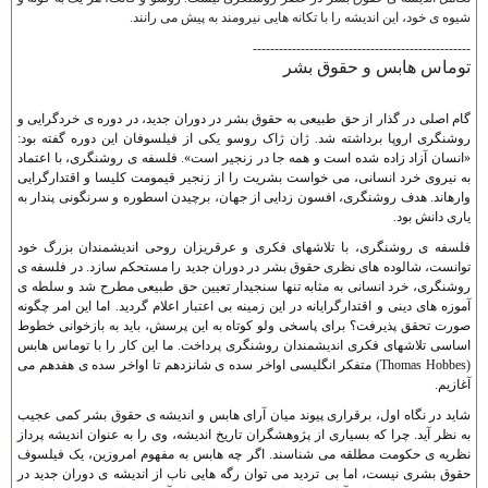
شيوه ی خود، اين انديشه را با تکانه هايی نيرومند به پيش می رانند.
--------------------------------------------------
توماس هابس و حقوق بشر
گام اصلی در گذار از حق طبيعی به حقوق بشر در دوران جديد، در دوره ی خردگرايی و
روشنگری اروپا برداشته شد. ژان ژاک روسو يکی از فيلسوفان اين دوره گفته بود:
«انسان آزاد زاده شده است و همه جا در زنجير است». فلسفه ی روشنگری، با اعتماد
به نيروی خرد انسانی، می خواست بشريت را از زنجير قيمومت کليسا و اقتدارگرايی
وارهاند. هدف روشنگری، افسون زدايی از جهان، برچيدن اسطوره و سرنگونی پندار به
ياری دانش بود.
فلسفه ی روشنگری، با تلاشهای فکری و عرقريزان روحی انديشمندان بزرگ خود
توانست، شالوده های نظری حقوق بشر در دوران جديد را مستحکم سازد. در فلسفه ی
روشنگری، خرد انسانی به مثابه تنها سنجيدار تعيين حق طبيعی مطرح شد و سلطه ی
آموزه های دينی و اقتدارگرايانه در اين زمينه بی اعتبار اعلام گرديد. اما اين امر چگونه
صورت تحقق پذيرفت؟ برای پاسخی ولو کوتاه به اين پرسش، بايد به بازخوانی خطوط
اساسی تلاشهای فکری انديشمندان روشنگری پرداخت. ما اين کار را با توماس هابس
(Thomas Hobbes) متفکر انگليسی اواخر سده ی شانزدهم تا اواخر سده ی هفدهم می
آغازيم.
شايد در نگاه اول، برقراری پيوند ميان آرای هابس و انديشه ی حقوق بشر کمی عجيب
به نظر آيد. چرا که بسياری از پژوهشگران تاريخ انديشه، وی را به عنوان انديشه پرداز
نظريه ی حکومت مطلقه می شناسند. اگر چه هابس به مفهوم امروزين، يک فيلسوف
حقوق بشری نيست، اما بی ترديد می توان رگه هايی ناب از انديشه ی دوران جديد در