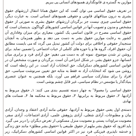
موازين به گستره ی قانونگذاری همبودهای انسانی پی ببريم.
در تعريف حقوق اساسی می توان گفت که اين حقوق همانا انتقال ارزشهای حقوق
بشری به درون ميثاقهای قانونی و حقوقی همبودهای انسانی است. به عبارت ديگر،
حقوق اساسی چيزی نيست جز برگردان ارزشهای حقوق بشری به صورتی از حقوق
مشخص و مدون و تصويب آنها در قوانين اساسی کشورهای گوناگون. بدينسان است که
حقوق اساسی مصرح در قانون اساسی يک کشور، معياری برای ميزان وفاداری آن
کشور به رعايت موازين حقوق بشر به دست می دهد و بطور همزمان به آنچنان
سنجيدار حقوقی و اخلاقی برای دولت آن کشور تبديل می گردد که می بايست مطابق
آن، حقوق افراد، گروه ها و يا حوزه های کاملی از حيات اجتماعی را تضمين نمايد. برای
روشن تر شدن موضوع، نمونه ای به دست می دهيم: حق آزادی فرد و برابری ميان
انسانها، جزو حقوق بشر، در شکل انتزاعی آن است. برگردان و صورت مشخص آن در
قوانين اساسی کشورهای دمکراتيک، حق انتخابات آزاد است. در اين رابطه است که
روشن می شود که انتخابات آزاد نه فقط به مثابه حق تعيين سرنوشت سياسی، حق
افراد را برای مشارکت سياسی فراهم می آورد، بلکه همچنين به عنوان عنصری
بنيادگذار يا مؤسس در نظام سياسی، غير قابل چشم پوشی است.
حقوق اساسی را معمولا" به چهار دسته تقسيم بندی می کنند: ۱ـ حقوق مربوط به
آزاديها. ۲ـ حقوق مربوط به برابريها. ۳ـ حقوق مربوط به محکمه ها. ۴ـ ضمانت های
نهادی.
دسته‌ی اول يعنی حقوق مربوط به آزاديها، حقوقی مانند آزادی اعتقاد و وجدان، آزادی
بيان و مطبوعات، آزادی شغلی، آزادی پژوهش علمی، آزادی اجتماعات، آزادی سفر،
مصونيت مراودات پستی و مصونيت منزل مسکونی از تعرض ديگران را دربر می گيرد.
بايد افزود که حقوق بشر ملهم از حقوق طبيعی يا «حقوق بشر مطلق» مانند حق زندگی
و خدشه ناپذيری فيزيکی فرد نيز در اکثر قوانين اساسی کشورهای دمکراتيک، زير