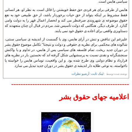
سياسی هابس است.
هابس از طرفی برای هر فردی حق حفظ خويشتن را قائل است. به نظر او، هر انسانی
فقط مشروط بر اينکه بتواند از حق حيات برخوردار باشد، از حق طبيعی خود به نفع
حقوق موضوعه ی شهروندی صرفنظر می کند و انحصار اعمال قهر را به دولت وامی
گذارد. از طرف ديگر، هنگامی که دولت تأسيس شد، مردم در قبال آن چنان متعهدند که
دستاويزی واقعی برای اعاده ی حقوق خود نمی يابند.
عليرغم اين تناقض و تنش در آرای هابس، وی با گسست از انديشه ی سياسی سنتی،
شالوده های محکمی برای نظريه ی حقوقی و دولت و نتيجتا" تکامل موضوع حقوق بشر
در دوران جديد ريخت. تمام فلسفه های سياسی پس از هابس، در تداوم و يا واکنش
سنجشگرانه و نقدی نسبت به پرسشهايی شکل گرفته اند که نخستين بار در نظريه های
قرارداد و نظام دولتی وی طرح شده بود. و اين واقعيت، توماس هابس را خواسته يا
ناخواسته، به نوعی طلايه دار انديشه ی حقوق بشر در دوران جديد تبديل می سازد.
لینک ثابت
آرشیو نظرات
نوشته شده توسط |
|
--------------------------------------------------
اعلامیه جهای حقوق بشر