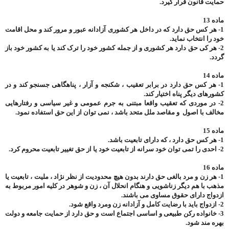
حمایت قانون قرار گیرد.
ماده 13
1- هر کس حق دارد که در داخل هر کشوری آزادانه عبور و مرور کند و محل اقامت
خود را انتخاب نماید.
2- هر کی حق دارد هر کشوری و از جمله کشور خود را ترک کند یا به کشور خود باز
گردد.
ماده 14
1- هر کس حق دارد در برابر تعقیب ، شکنجه و آزار ، پناهگاهی جسنجو کند و در
کشورهای دیگر پناه اختیار کند.
2- در موردی که تعقیب واقعا مبتنی به جرم عمومی و غیر سیاسی و رفتارهایی
مخالف با اصول و مقاصد ملل متحد باشد ، نمی توان از این حق استفاده نمود.
ماده 15
1- هر کس حق دارد ، که دارای تابعیت باشد.
2- احدی را تمی توان خود سرانه از تابعیت خود یا از حق تغییر تابعیت محروم کرد.
ماده 16
1- هر زن و مرد بالغی حق دارند بدون هیچ محدودیت از نظر نژاد ، ملیت ، تابعیت یا
مذهب با هم دیگر زناشویی و هنگام انحلال آن ، زن و شوهر در کلیه امور مربوط به
ازدواج دارای حقوق مساوی می باشند.
2- ازدواج باید با رضایت کامل و آزادانه زن ومرد واقع شود.
3- خانواده رکن طبیعی و اساسی اجتماع است و حق دارد از حمایت جامعه و دولت
بهره مند شود.