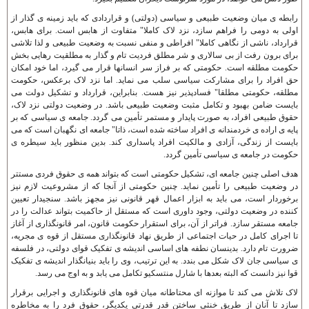
رابطه ی ميان وضعيت طبيعی و سياسی (دولتی) و قراردادی که بايد زمينه ی گذار از
اولی به دومی را فراهم سازد، نزد لاک کاملا" متفاوت از هابس است. برای هابس،
قرارداد، ناشی از نگاهی کاملا" افراطی و منفی نسبت به وضعيت طبيعی و لذا تلاشی
برای برون رفت از بی سالاری و شر مطلق فرديت تام و گذار به مطلقيت رهايی بخش
حکومت مطلقه است. حکومتی که بر فراز سر انسانها قرار می گيرد، اما خود امکان
حق افراد را برای مشارکت سياسی سلب می نمايد. اما نزد لاک برعکس، حکومت
مطلقه، حکومتی مطلقا" فسادپذير نيز هست. بنابراين، قرارداد و تشکيل دولت می
بايست ضامن بهبود و تکامل مثبت وضعيت طبيعی باشد. در وضعيت دولتی نزد لاک،
حقوق طبيعی افراد، به صورت پايدار و مستمر تأمين می گردد. جامعه ی سياسی که بر
پايه ی اراده ی خردمندانه ی افراد ساخته شده است، ذاتا" جامعه ای نگهبان است که می
بايست از زندگی، آزادی و مالکيت افراد پاسداری کند. بدين منظور بايد سيطره ی
حکومت در جامعه ی سياسی تأمين گردد.
هدف اصلی چنين جامعه ای، تشکيل حکومتی است که بتواند همه ی حقوق فردی مستتر
در وضعيت طبيعی را تأمين نمايد. چنين حکومتی از آنجا که از مشروعيت لازم نيز
برخوردار است، می بايد به ابزار اعمال قهر قانونی نيز مجهز باشد. سنجيدار تعيين
کننده در وضعيت دولتی، وجود داوری است که مستقل از حاکميت بتواند عدالت را در
جامعه مستقر سازد. فراتر از آن، برای استقرار حکومت قانون، امر قانونگذاری از آغاز
تا اجرای کامل در حيات اجتماعی از طريق نهاد قانونگذاری مستقل از قوه ی مجريه،
ضرورت تام دارد. بدينسان نطفه های اساسی انديشه ی تفکيک قوای دولتی، در فلسفه
ی سياسی جان لاک شکل می بندد. به اين ترتيب، وی را بايد بنيانگذار انديشه ی تفکيک
قوا نيز دانست که البته بعدها با شارل منتسکيو تکامل می يابد و به اوج می رسد.
لاک تلاش می کند تا موازنه ای محتاطانه ميان قوه های قانونگذاری و اجرايی برقرار
سازد تا آنان از طريق خنثی ساختن قدر قدرتی يکديگر، حقوق فرد را به مخاطره