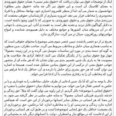
اينک از توضيحات فوق می توان دريافت که «حقوق بشر نسبی»، همان حقوق شهروندی
به معنای کلاسيک آن است و اين حقوق نيز اگر چه مانند «حقوق بشر مطلق»
جهانشمول به شمار می آيد، اما از منظر قلمروی اعتباری خود، نهادها، محافل و يا افراد
محدودتری را مخاطب قرار می دهد. امروزه بسياری از کارشناسان حقوقی معتقدند که
مرزبندی ميان حقوق بشر و حقوق شهروندی، به صورتی که تا کنون وجود داشته است،
به دلايل گوناگون قابل ترديد و تجديد نظر است. به عقيده ی آنان، اين مرزبندی، با جهانی
که در آن مرزهای ميان کشورها و جوامع مختلف به دليل همپيوندی شتابنده و امواج
مهاجرتهای روزافزون، سيال تر می گردد، سازگاری ندارد.
بغرنج تر از دو عنصر يادشده، تبيين عنصر سوم يعنی موضوع يا محتوای حقوقی است که
به تناسب هنجاری ميان حامل و مخاطب مربوط می گردد. صاحب نظران، بدين منظور،
به گونه ای دسته بندی در مورد اين مناسبات متوسل می گردند و در اين زمينه، معمولا"
چهار نوع حقوق بنيادين را از يکديگر تفکيک می کنند: ادعاها، آزادي ها، صلاحيت ها و
مصونيت ها. به ياری يک چنين تقسيم بندی می توان نشان داد که هر ماده ای از منشور
جهانی حقوق بشر، از ترکيبی از اين حقوق بنيادين تشکيل شده است. همينجا به اشاره
می توان گفت که هر حق بشری برای حامل يا دارنده ی آن، حداقل يک ادعا فراهم می
آورد که مخاطب آن را به رفتاری متناسب با آن ادعا فرا می خواند.
حال با توجه به اين که آيا يک چنين ادعايی از طرف حامل، مخاطب را به خودداری و يا بر
عکس به کنشی فعال فرا می خواند، می توانيم به تفکيک ميان «حقوق سلبی يا منفی» و
«حقوق ايجابی يا موضوعه» نائل گرديم. از اين زاويه می توان گفت که مثلا" حق زندگی و
خدشه ناپذيری فيزيکی انسان، معمولا" به مثابه حقی سلبی در نظر گرفته می شود. به
اين معنا که هر انسانی در مقابل ساير انسانها برخوردار از اين حق است که هيچکس
اجازه ندارد زندگی و تندرستی او را به مخاطره اندازد. اما برعکس، حق برخورداری از
يک معيشت حداقل، يک حق ايجابی (موضوعه) است و بر طبق آن، هر انسانی برخوردار
از اين ادعاست که در مواقع نياز و اضطرار، دولت يا انسانهای ديگر بايد به پشتيبانی او