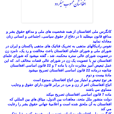
کانگرس ملی افغانستان از همه شخصیت های ملی و مدافع حقوق بشر و
مدافع قانون میطلبد تا در دفاع از حقوق سیاسی، اجتماعی و انسانی زنان
مجادله نمایید
نفوس رادیکالهای مذهبی به تحریک فناتیک های مذهبی پاکستان و ایران در
شورای ملی و شورای علمای افغانستان باعث مخالفت و رد یک، نامزد زن
درعضویت شورای عالی ستره محکمه، شد ، گفته میشود که شورای علمای
افغانستان نیز با عضویت یک زن در شورای عالی قضات مخالف اند. که این
عمل تبعیض آمیز مغایرت دارد با ماده 7 و 22 قانون اساسی افغانستان
چنانچه درماده
22 قانون اساسی افغانستان تصریح میشود
مادۀ بيست و دوم
هر نوع تبعيض و امتياز بين اتباع افغانستان ممنوع است
اتباع افغانستان اعم از زن و مرد در برابر قانون داراي حقوق و وجايب
مساوي مي باشند
ماده 7 قانون اساسی افغانستان تصریح میکند
دولت منشور ملل متحد، معاهدات بين الدول، ميثاق هاي بين المللي که
افغانستان به آن ملحق شده است و اعلاميۀ جهاني حقوق بشر را رعايت
مي کند
کانگرس ملی افغانستان به اساس تعهد مرامی خویش که در ذیل تذکر