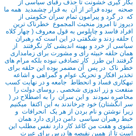
بکار گیری خشونت تا حذف رقبای سیاسی از
صحنه بوده فراتر از آن به قرار چشمدید همه ما
که در گرد و پیرامون تمام سران حکومتی از
دیروز تا امروز منحیث المجموع خطرناک ترین
افراد فاسد و چاپلوس به قول معروف ( چهار کلاه
) حلقه زدند و شگفتی در این است که رهبران
سیاسی از خرد و بهینه اندیشی کار نگرفتند از
همان حلقه خبیثه رای و مشورت برای زمامداری
گرفتند این طرز کار تصادفی نبوده بلکه مرام های
خطر ناک در پس آن مضمر بوده این حلقه برای
تخذیر افکار و تحریک عوام و گمراهی و اشاعه
تبهکاری فساد و انحطاط جامعه و در نهایت کسب
منفعت و زر اندوزی شخصی , روسای دولت را
محاصره نمودند و این سران را به اصطلاح در (
سر انگشتان) خود چرخاندند به این اکتفا میکنیم
زیرا نوشتن و نام بردن از هر یک انحرافات و
خبط رهبران سیاسی دامن درازی دارد همان
مثنوی و هفت من کاغذ کار دارد نفس مطلب این
است تا از همین نقیصه ها درس برای عبرت