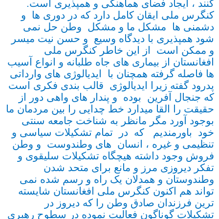
کنند ، ایجاد فضای همآهنگی و همپذیری است.
کنگرس ملی ایقان کامل دارد که در دوری ها و
دشمنی ها مشکل ما و مشکل وطن حل نمی
شود همپذیری با دیدگاه وسیع و حسن نیت میسر
و ممکن است از این خاطر کنگرس ملی
افغانستان از بیماری های جاه طلبانه و انواع آسیب
ها فاصله گرفته همچنان با ایدیالوژی های وارداتی
پدرود گفته زیرا ایدیالوژی قالب بندی فکری است
که جنجال آفرین بوده و پندار های واهی دور از
حقیقت را القا میدارد خط چدایی را بین مردمان ما
بوجود آورد مگر مانظر به شناخت جامعه سنتی
خود باورمندیم که در تمام تشکیلات سیاسی و
تنظیمی و غیره ،
انسان های وطندوست و وطن
فروش وجود داشته هیچگاه تشکیلات سلیقوی و
تفکر دیروزی مرز و مانع برای متحد شدن
وطندوستان و همدلان یک راه و رسم شده نمی
تواند هم اکنون کنگرس ملی افغانستان شایسته
ترین فرزندان صادق وطن را که دیروز در
تشکیلات گوناگون فعالیت نموده در سطوح رهبری