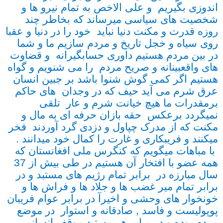
اندوزی بگیریم و علی الاخص به تمام نیرو ها و
شخصیت های سیاسی میرساند که بخاطر چند
روزه قدرت و مکنت دنیا نباید خود را در دنیا و عقبا
روی سیاه و خجل تاریخ و مردم سازیم ما و شما
در بین مردم هستیم داوری حسابگیرانه و قضاوت
های واقعبینانه و صریح مردم را می شنویم و گواه
هستیم اگر کمی گوش شنوا باشد بر جبین انسان
عرق شرم می آید حیف که در وجدان های حاکم
برمقدرات ما هیچ خیانت شرم و عار تلقی
نمیگردد برعکس حقه بازان حرفه ای به مال و
مکنت که از مدرک چپاول و دزدی گرد آوردند فخر
میکنند و فریبکاری و غارت را کمال خود میدانند .
با مباهات میگویم که کنگرس ملی افغانستان که
همه عضو با افتخار آن هستیم در طی بیش از 37
سال مبارزه در برابر تمام رژیم های مستبد و در
برابر تمام میر غضب ها و جلاد ها و فراش ها و
خونخوار های وحشی و اخیرآ در برابر عوام فریبان
پوپولیست و فاسد , صادقانه و استوار در موضع
مردم بوده و در برابر هر مستبد موقف انسانی