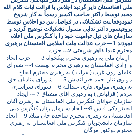
ملی افغانستان دایر گردید اجلاس با قرائت ایات کلام الله
مجید توسط داکتر صاحب اکسیر رسمآ به کار شروع
نمودوفعالیت تشکیلاتی در فواصل بین دو اجلاس توسط
پروفیسور داکتر ندایی مسول تشکیلات توضیح گردید و
سازمان های ذیل توامیت خود را با کنگرس ملی اعلام
نمودند 1—حزب عدالت ملت اسلامی افغنستان برهبری
محترم عبدالقاهر شریعتی 2--- حزب
ارمان ملی به رهبری محترم بیکخواه 3----- حزب اتحاد
و آزادی افغانستان به رهبری محترم نهضت 4--- شورای
علمای زون غرب ( هرات ) به رهبری محترم الحاج
مولوی نثار احمد خیر اندیش 5----- شورای منادیان حق
به رهبری مولوی قاری عبدالله 6--- شورای سراسری
مردم ( قزلباش ) به رهبری اقای مشتاق 7 --- ایجاد
سازمان جوانان کنگرس ملی افغانستان به رهبری آقای
انجینر ذکی قیس 8--- ایجاد سازمان زنان کنگرس ملی
افغانستان به رهبری محترم ساجده جان میلاد 9--- ایجاد
سازمان دانشجویان کنگرس ملی افغانستان به رهبری
محترم دوکنور مژگان