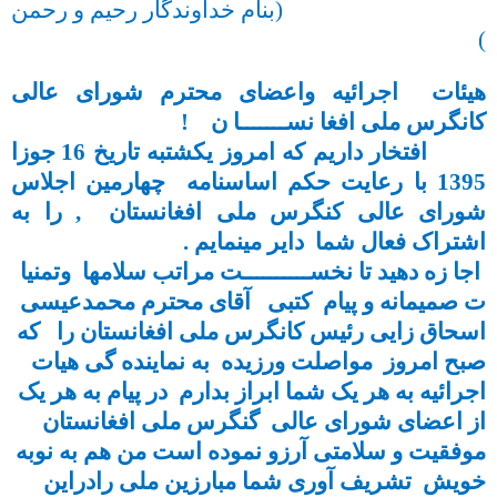
(بنام خداوندگار رحیم و رحمن
)
هیئات اجرائیه واعضای محترم شورای عالی
کانگرس ملی افغا نســـــــا ن !
افتخار داریم که امروز یکشتبه تاریخ 16 جوزا
1395 با رعایت حکم اساسنامه چهارمین اجلاس
شورای عالی کنگرس ملی افغانستان , را به
اشتراک فعال شما دایر مینمایم .
اجا زه دهید تا نخســــــــــت مراتب سلامها وتمنیا
ت صمیمانه و پیام کتبی آقای محترم محمدعیسی
اسحاق زایی رئیس کانگرس ملی افغانستان را
که
صبح امروز مواصلت ورزیده به نماینده گی هیات
اجرائیه به هر یک شما ابراز بدارم در پیام به هر یک
از اعضای شورای عالی گنگرس ملی افغانستان
موفقیت و سلامتی آرزو نموده است من ه
م به نوبه
خویش تشریف آوری شما مبارزین ملی رادراین