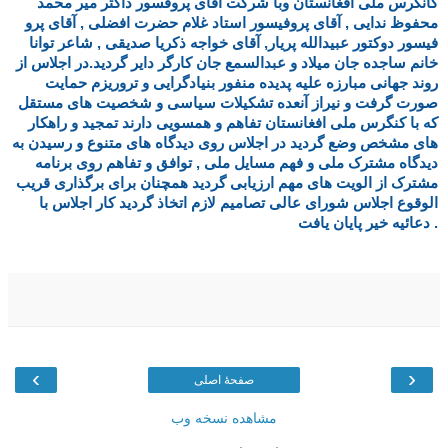
کانگرس ملی افغانستان وبا شرکت آقای پروفسور داکتر میر محمد
محفوظ ندایی , آقای پروفیسور استاد غلام حضرت افضلی , آقای پرو
فیسور دوکتور عبیدالله پریار, آقای خواجه ذکریا صدیقی , شاعر توانا
خانم ساجده جان میلاد و عبدالسمع جان کارگر دایر گردید.در اجلاس از
روند جهانی مبارزه علیه پدیده منفور بنیادگرایی و تروری
زم حمایت
صورت گرفت و نیراز آنعده تشکیلات سیاسی و شخصیت های مستقل
که با کنگرس ملی افغانستان تفاهم و همسویی دارند تمجید و راهکار
های مشخص وضع گردید در اجلاس روی دیدگاه های متنوع و رسیدن به
دیدگاه مشترک ملی و فهم مسایل ملی , توافق و تفاهم روی برنامه
مشترک از الویت های مهم ارزیابی گردید همچنان برای برگذاری قریب
الوقوع اجلاس شورای عالی تصامیم لازم اتخاذ گردید کار اجلاس با
دعائیه خیر پایان یافت .
›
‹
صفحهٔ اصلی
مشاهده نسخه وب