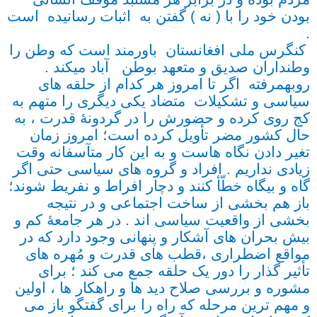
بودن خود را با ( نه ) گفتن به اثبات رسانیده است
.
کنگرس ملی افغانستان باورمند است که وطن را
وطنداران صدیق و متعهد بوطن آباد میکند .
روبهمرفته اگر تا امروز هر کدام از حلقه های
سیاسی و تشکیلات متضاد یکی دیگری را متهم به
کج روی کرده و حضورش را در گردونۀ قدرت ، به
حال کشور مضر تأویل کرده است؛ امروز زمان
تغیر دادن نگاه هاست و به این کار متآسفانه وقت
زیادی نداریم . افراد و گروه های سیاسی حتی اگر
گاه و بیگاه خطّأ کنند و دچار افراط و نفریط شوند؛
باز هم بخشی از ساخت اجتماعی و در نتیجه
بخشی از واقعیت سیاسی اند . در هر جامعۀ کم و
بیش بحران های آشکار و پنهانی وجود دارد که در
مواقع اضطراری ،قطب های قدرت و مُهره های
تأثیر گذار را دور یک حلقه جمع می کند ؛ برای
مشوره و بررسی صلاح دید ها و راهکار ها ، اولین
و مهم ترین مرحله که راه را برای گفتگو باز می