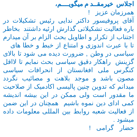
اجلاس خیرمقــد م میگویــــم،
همرزمان عزیز !
آقای پروفیسور داکتر ندایی رئیس تشکیلات در
باره فعالیت تشکیلاتی گذارش ارئیه داشتند بخاطر
اجتناب از تکرار و اطاویل بحث الزام بر آن میدارم
تا با عبرت اندوزی و امتناع از خبط و خطا های
سیاسی در وطن , ضرورت دیده می شود تا بالای
گزینش راهکار دقیق سیاسی بحث نمایم تا لااقل
کنگرس ملی افغانستان از انحرافات سیاسی
مصون باشد و موجد بلاهت و مصائیب نگردد
میدانم که تدوین چنین پالیسی اکادمیک از صلاحیت
ما مقدور است ولی ممکن در این بیشه اندیشه
کمی ادای دین نموه باشیم همچنان در این ضمن
از فعالیت شعبه روابط بین المللی معلومات داده
میشود .
حضار گرامی !