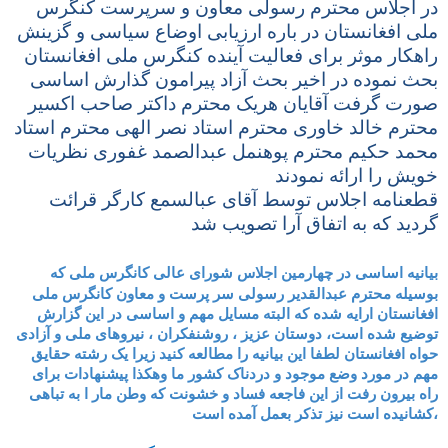
در اجلاس محترم رسولی معاون و سرپرست کنگرس
ملی افغانستان در باره ارزیابی اوضاع سیاسی و گزینش
راهکار موثر برای فعالیت آینده کنگرس ملی افغانستان
بحث نموده در اخیر بحث آزاد پیرامون گذارش اساسی
صورت گرفت آقایان هریک محترم داکتر صاحب اکسیر
محترم خالد خاوری محترم استاد نصر الهی محترم استاد
محمد حکیم محترم پوهنمل عبدالصمد غفوری نظریات
خویش را ارائه نمودند
قطعنامه اجلاس توسط آقای عبالسمع کارگر قرائت
گردید که به اتفاق آرا تصویب شد
بیانیه اساسی در چهارمین اجلاس شورای عالی کانگرس ملی که
بوسیله محترم عبدالقدیر رسولی سر پرست و معاون کانگرس ملی
افغانستان ارایه شده که البته مسایل مهم و اساسی در این گزارش
توضیع شده است، دوستان عزیز ، روشنفکران ، نیروهای ملی و آزادی
حواه افغانستان لطفا این بیانیه را مطالعه کنید زیرا یک رشته حقایق
مهم در مورد وضع موجود و دردناک کشور ما وهکذا پیشنهادات برای
راه بیرون رفت از این فاجعه فساد و خشونت که وطن مار ا به تباهی
کشانیده است نیز تذکر بعمل آمده است،