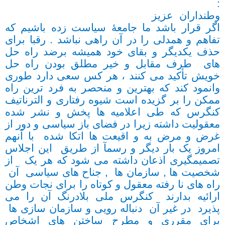
:
وطنداران عزیز
اگر قرار باشد ما جامعۀ سیاست زده باشیم که
تفاهم و همدلی را در آن راهی نباشد . رقبا برای
حذف یکدیگر و بقای خود همیشه برضد راه حل
های طرف مقابل و خیر مطلق بودن راه حل
خویش تأکید می کنند ، هر کس سعی دارد طوری
وانمود کند که بهترین و منحصر به فرد ترین راه
ممکن را بر گزیده است شیوه رفتاری و الترناتیف
کنگرس که طی اعلامیه ها پخش و نشر شده
معقولیت داشته زیرا در فضای باز سیاسی و دور از
غرض و مرض به و اقیعت ها اتکا شده با آنهم
امروز یک بار دیگر و رسمآ از طریق این اجلاس
تصمیمگیری اذعان داشته می شود که هر یک از
شخصیت ها , سازمان ها , جناح های سیاسی آن
راه های نا رفته معقول و کوتاه را برای نجات وطن
ارائیه بدارند کنگرس ملی بلادرنگ آن را می
پذیرد در غیر آن دنباله رویی و سازمان سازی ها
برای مقرری و مطرح ساختن های اشخاص