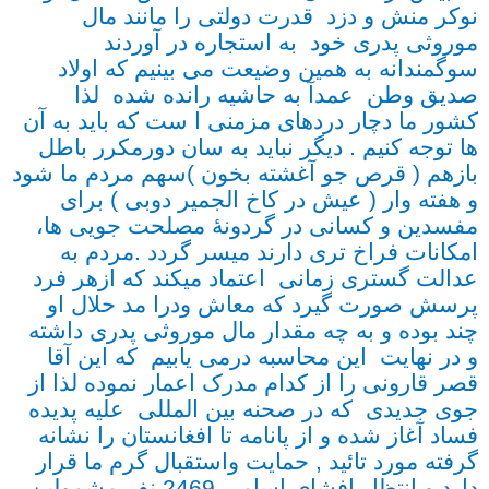
نوکر منش و دزد قدرت دولتی را مانند مال
موروثی پدری خود به استجاره در آوردند
سوگمندانه به همین وضیعت می بینیم که اولاد
صدیق وطن عمدآ به حاشیه رانده شده لذا
کشور ما دچار دردهای مزمنی ا ست که باید به آن
ها توجه کنیم . دیگر نباید به سان دورمکرر باطل
بازهم ( قرص جو آغشته بخون )سهم مردم ما شود
و هفته وار ( عیش در کاخ الجمیر دوبی ) برای
مفسدین و کسانی در گردونۀ مصلحت جویی ها،
امکانات فراخ تری دارند میسر گردد .مردم به
عدالت گستری زمانی اعتماد میکند که ازهر فرد
پرسش صورت گیرد که معاش ودرا مد حلال او
چند بوده و به چه مقدار مال موروثی پدری داشته
و در نهایت این محاسبه درمی یابیم که این آقا
قصر قارونی را از کدام مدرک اعمار نموده لذا از
جوی جدیدی که در صحنه بین المللی علیه پدیده
فساد آغاز شده و از پانامه تا افغانستان را نشانه
گرفته مورد تائید , حمایت واستقبال گرم ما قرار
دارد و انتظار افشای اسامی 2469 نفر مشمولین