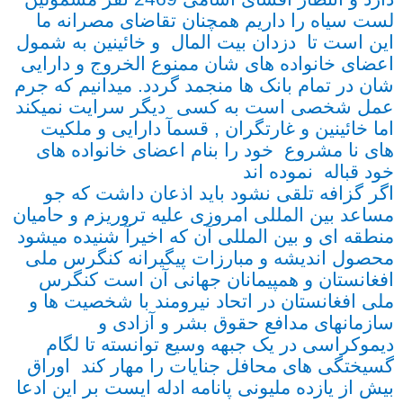
لست سیاه را داریم همچنان تقاضای مصرانه ما
این است تا دزدان بیت المال و خائینین به شمول
اعضای خانواده های شان ممنوع الخروج و دارایی
شان در تمام بانک ها منجمد گردد. میدانیم که جرم
عمل شخصی است به کسی دیگر سرایت نمیکند
اما خائینین و غارتگران , قسمآ دارایی و ملکیت
های نا مشروع خود را بنام اعضای خانواده های
خود قباله نموده اند
اگر گزافه تلقی نشود باید اذعان داشت که جو
مساعد بین المللی امروزی علیه تروریزم و حامیان
منطقه ای و بین المللی آن که اخیرآ شنیده میشود
محصول اندیشه و مبارزات پیگیرانه کنگرس ملی
افغانستان و همپیمانان جهانی آن است کنگرس
ملی افغانستان در اتحاد نیرومند با شخصیت ها و
سازمانهای مدافع حقوق بشر و آزادی و
دیموکراسی در یک جبهه وسیع توانسته تا لگام
گسیختگی های محافل جنایات را مهار کند اوراق
بیش از یازده ملیونی پانامه ادله ایست بر این ادعا