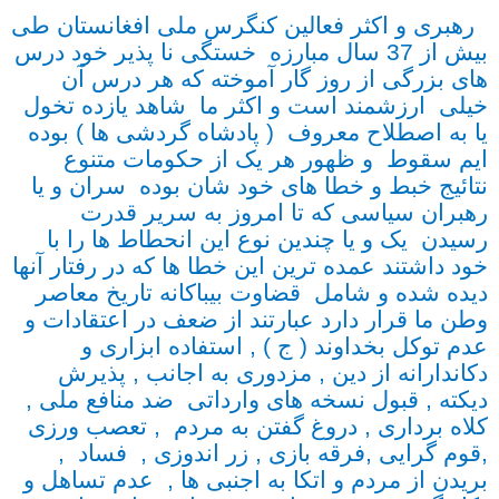
رهبری و اکثر فعالین کنگرس ملی افغانستان طی
بیش از 37 سال مبارزه خستگی نا پذیر خود درس
های بزرگی از روز گار آموخته که هر درس آن
خیلی ارزشمند است و اکثر ما شاهد یازده تخول
یا به اصطلاح معروف ( پادشاه گردشی ها ) بوده
ایم سقوط و ظهور هر یک از حکومات متنوع
نتائیج خبط و خطا های خود شان بوده سران و یا
رهبران سیاسی که تا امروز به سریر قدرت
رسیدن یک و یا چندین نوع این انحطاط ها را با
خود داشتند عمده ترین این خطا ها که در رفتار آنها
دیده شده و شامل قضاوت بیباکانه تاریخ معاصر
وطن ما قرار دارد عبارتند از ضعف در اعتقادات و
عدم توکل بخداوند ( ج ) , استفاده ابزاری و
دکاندارانه از دین , مزدوری به اجانب , پذیرش
دیکته , قبول نسخه های وارداتی ضد منافع ملی ,
کلاه برداری , دروغ گفتن به مردم , تعصب ورزی
,قوم گرایی ,فرقه بازی , زر اندوزی , فساد ,
بریدن از مردم و اتکا به اجنبی ها , عدم تساهل و