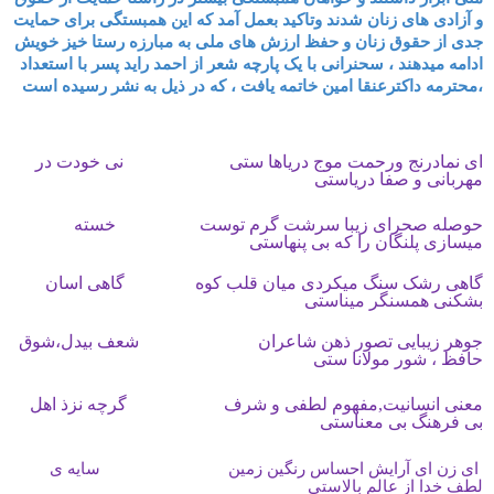
و آزادی های زنان شدند وتاکید بعمل آمد که این همبستگی برای حمایت
جدی از حقوق زنان و حفظ ارزش های ملی به مبارزه رستا خیز خویش
ادامه میدهند ، سحنرانی با یک پارچه شعر از احمد راید پسر با استعداد
محترمه داکترعنقا امین خاتمه یافت ، که در ذیل به نشر رسیده است،
ای نمادرنج ورحمت موج دریاها ستی نی خودت در
مهربانی و صفا دریاستی
حوصله صحرای زیبا سرشت گرم توست خسته
میسازی پلنگان را که بی پنهاستی
گاهی رشک سنگ میکردی میان قلب کوه گاهی اسان
بشکنی همسنگر میناستی
جوهر زیبایی تصور ذهن شاعران شعف بیدل،شوق
حافظ ، شور مولانا ستی
معنی انسانیت,مفهوم لطفی و شرف گرچه نزذ اهل
بی فرهنگ بی معناستی
ای زن ای آرایش احساس رنگین زمین سایه ی
لطف خدا از عالم بالاستی