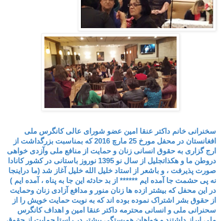
سخنرانی خانم داکتر عنقا امین عضو شورای عالی کانگرس ملی
افغانستان در محفل مورخ 25 مارچ
2016
که بمناسبت بزرگداشت از
ارج گزاری به حقوق انسانی زنان و حمایت از منافع ملی وآزدی خواهی
دروطن ما و هکذاتجلیل از سال نو 1395 نوروز باستانی در کشور کانادا
صورت پذیرفت ، و باشعر از استاد خلیل الله خلیل آغاز شد (ما دراینجا
نه پی حشمت جا آمده ایم ****** از بد حادثه این جا به پناه ، آمده ایم )
در این محفل که بیشتر ازده ها زنان منور و مدافع آزادی
زنان وحمایت
از حقوق بشر اشتراک نموده بوده اند که به نوبت حمایت خویش را از
سحنرانی ملی و انسانی محترمه داکتر عنقا امین و اهداف کانگرس
ملی ابراز داشتند و خواهان همبستگی بیشتر در راستا حمایت از حقوق