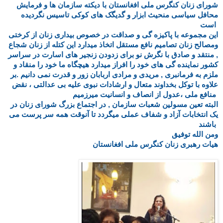
شورای زنان کنگرس ملی افغانستان با دیکته سازمان ها و فرمایش
محافل سیاسی منحیث ابزار و گدیگک های کوکی تاسیس نگردیده
است
این مجموعه با پاکیزه گی و صداقت در خصوص بیداری زنان از کرختی
ومصالح زنان تصامیم نافع مستقل اتخاذ میدارد این کتله از زنان شجاع
, منتقد و صادق با نگرش نو برای زدودن زنجیر های اسارت در سراسر
کشور نماینده گی های خود را افراز میدارد هیچگاه ما خود را منقاد و
ملزم به فرمانبری , مریدی و مرادی اربابان زور و قدرت نمی دانیم .بر
علاوه با توکل بخداوند متعال و ارشادات نبوی علیه بی عدالتی ، نقض
منافع ملی ،عدول از انصاف و انسانیت میرزمیم
البته تعین مسولین شعبات سازمان , در اجتماع بزرگ شورای زنان در
یک انتخابات آزاد و شفاف عملی میگردد تا آنوقت همه سر پرست می
باشند
ومن الله توفیق
هیات رهبری زنان کنگرس ملی افغانستان