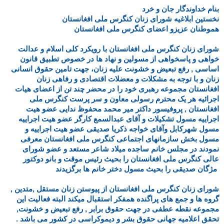
بنام خداوندگار جان و خرد
نخستین ابلاغیه شورای زنان کنگرس ملی افغانستان
هموطنان عزیزو اعضای کنگرس ملی افغانستان
شورای زنان کنگرس ملی افغانستان با رویکرد کلی اسلام و عدالت
خواهی و پاسخواهی از مسولین و نهاد ها در خصوص تطبیق قانون
اساسی , رفع تبعیض و خشونت علیه زنان، جهت تامین حقوق انسانی
زنان و با توجه به مشکلات و معضلات اقتصادی و رفاهی زنان
افغانستان مجموعه رهبری خود را در محضر چند تن از اعضای هیات
اجرائیه هر یک محترم رسولی معاو
ن و سر پرست کنگرس ملی
افغانستان , پروفیسور داکتر میر محمد محفوظ ندایی عضو هیت
اجراییه مسول تشکیلات و آقای عبدالسمع کارگر عضو هیت اجراییه
مسول شهرکابل وآقای خواجه ذکریا صدیقی عضو هیت اجراییه و
مسول بخش سازمانهای اجتماعی کنگرس ملی افغانستان معرفی
نمودند در مجلس خانم ساجده میلاد شاعر مستعد و عضو شورای
عالی کنگرس ملی افغانستان را بحیث رئیس موقت و بانو دوکتور
مژگان صدیقی را بحیث مسول دختر خانم ها برگزیدند
شورای زنان کنگرس ملی افغانستان از پیوستن زنان مستقل ,متدین ,
گروه ها و جمع های پراگنده همفکر استقبال میکند البته فعالیت این
مجموعه نقطه عطفی در جهت حقوق برابر , رفع تبعیض و خشونت,
تحقق اعلامیه جهانی حقوق بشر و دیموکراسی در کشور می باشد .